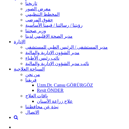
تاريخنا
معرض الصور
المخطط التنظيمي
حقوق المرضى
رؤيتنا / رسالتنا / قيمنا الأساسية
وزير صحتنا
مدير الصحة الإقليمي لدينا
الإدارة
مدير المستشفى / الرئيس الطبي للمستشفى
مدير الشؤون الإدارية والمالية
نائب رئيس الأطباء
نائب مدير الشؤون الإدارية والمالية
السياحة العلاجية
من نحن
فريقنا
Uzm.Dt. Cansu GÖRÜRGÖZ
Reşit ÖNDER
باقات العلاج
علاج زراعة الأسنان
نبذة عن محافظتنا
الاتصال