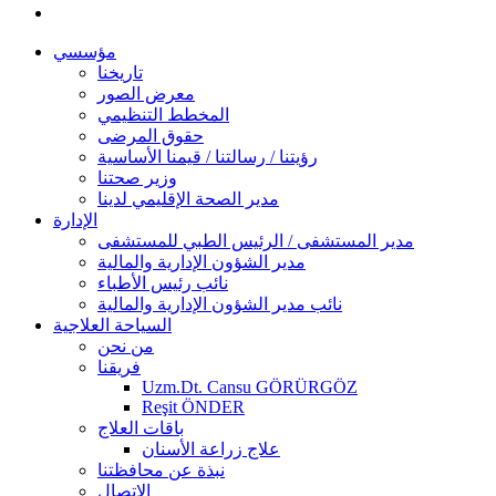
مؤسسي
تاريخنا
معرض الصور
المخطط التنظيمي
حقوق المرضى
رؤيتنا / رسالتنا / قيمنا الأساسية
وزير صحتنا
مدير الصحة الإقليمي لدينا
الإدارة
مدير المستشفى / الرئيس الطبي للمستشفى
مدير الشؤون الإدارية والمالية
نائب رئيس الأطباء
نائب مدير الشؤون الإدارية والمالية
السياحة العلاجية
من نحن
فريقنا
Uzm.Dt. Cansu GÖRÜRGÖZ
Reşit ÖNDER
باقات العلاج
علاج زراعة الأسنان
نبذة عن محافظتنا
الاتصال