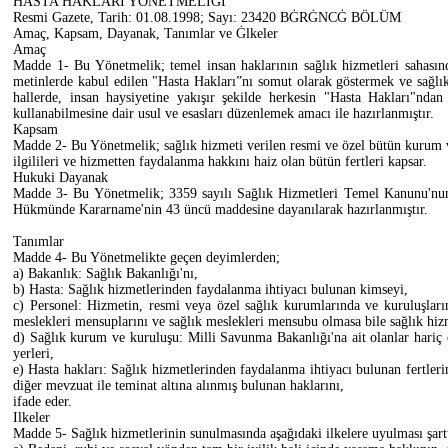
HASTA HAKLARI YÖNETMELIGI
Resmi Gazete, Tarih: 01.08.1998; Sayı: 23420 BĠRĠNCĠ BÖLÜM
Amaç, Kapsam, Dayanak, Tanımlar ve Ġlkeler
Amaç
Madde 1- Bu Yönetmelik; temel insan haklarının sağlık hizmetleri sahasın
metinlerde kabul edilen "Hasta Hakları”nı somut olarak göstermek ve sağlık
hallerde, insan haysiyetine yakışır şekilde herkesin "Hasta Hakları"nda
kullanabilmesine dair usul ve esasları düzenlemek amacı ile hazırlanmıştır.
Kapsam
Madde 2- Bu Yönetmelik; sağlık hizmeti verilen resmi ve özel bütün kurum v
ilgilileri ve hizmetten faydalanma hakkını haiz olan bütün fertleri kapsar.
Hukuki Dayanak
Madde 3- Bu Yönetmelik; 3359 sayılı Sağlık Hizmetleri Temel Kanunu'nun 
Hükmünde Kararname'nin 43 üncü maddesine dayanılarak hazırlanmıştır.
Tanımlar
Madde 4- Bu Yönetmelikte geçen deyimlerden;
a) Bakanlık: Sağlık Bakanlığı'nı,
b) Hasta: Sağlık hizmetlerinden faydalanma ihtiyacı bulunan kimseyi,
c) Personel: Hizmetin, resmi veya özel sağlık kurumlarında ve kuruluşların
meslekleri mensuplarını ve sağlık meslekleri mensubu olmasa bile sağlık hizm
d) Sağlık kurum ve kuruluşu: Milli Savunma Bakanlığı'na ait olanlar hariç 
yerleri,
e) Hasta hakları: Sağlık hizmetlerinden faydalanma ihtiyacı bulunan fertleri
diğer mevzuat ile teminat altına alınmış bulunan haklarını,
ifade eder.
Ilkeler
Madde 5- Sağlık hizmetlerinin sunulmasında aşağıdaki ilkelere uyulması şartt