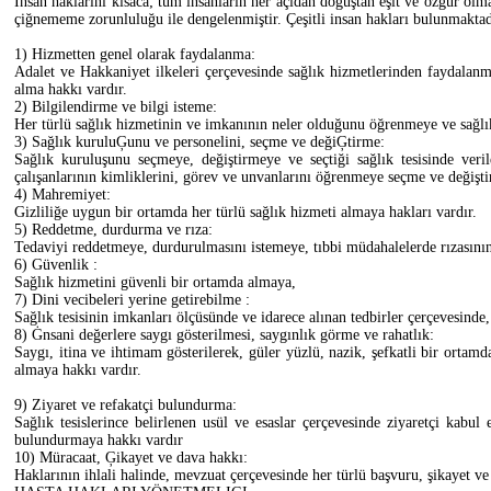
İnsan haklarını kısaca; tüm insanların her açıdan doğuştan eşit ve özgür ol
çiğnememe zorunluluğu ile dengelenmiştir. Çeşitli insan hakları bulunmaktadır
1) Hizmetten genel olarak faydalanma:
Adalet ve Hakkaniyet ilkeleri çerçevesinde sağlık hizmetlerinden faydalanm
alma hakkı vardır.
2) Bilgilendirme ve bilgi isteme:
Her türlü sağlık hizmetinin ve imkanının neler olduğunu öğrenmeye ve sağlık d
3) Sağlık kuruluĢunu ve personelini, seçme ve değiĢtirme:
Sağlık kuruluşunu seçmeye, değiştirmeye ve seçtiği sağlık tesisinde veri
çalışanlarının kimliklerini, görev ve unvanlarını öğrenmeye seçme ve değişt
4) Mahremiyet:
Gizliliğe uygun bir ortamda her türlü sağlık hizmeti almaya hakları vardır.
5) Reddetme, durdurma ve rıza:
Tedaviyi reddetmeye, durdurulmasını istemeye, tıbbi müdahalelerde rızasının
6) Güvenlik :
Sağlık hizmetini güvenli bir ortamda almaya,
7) Dini vecibeleri yerine getirebilme :
Sağlık tesisinin imkanları ölçüsünde ve idarece alınan tedbirler çerçevesinde,
8) Ġnsani değerlere saygı gösterilmesi, saygınlık görme ve rahatlık:
Saygı, itina ve ihtimam gösterilerek, güler yüzlü, nazik, şefkatli bir ortamda
almaya hakkı vardır.
9) Ziyaret ve refakatçi bulundurma:
Sağlık tesislerince belirlenen usül ve esaslar çerçevesinde ziyaretçi kab
bulundurmaya hakkı vardır
10) Müracaat, Ģikayet ve dava hakkı:
Haklarının ihlali halinde, mevzuat çerçevesinde her türlü başvuru, şikayet v