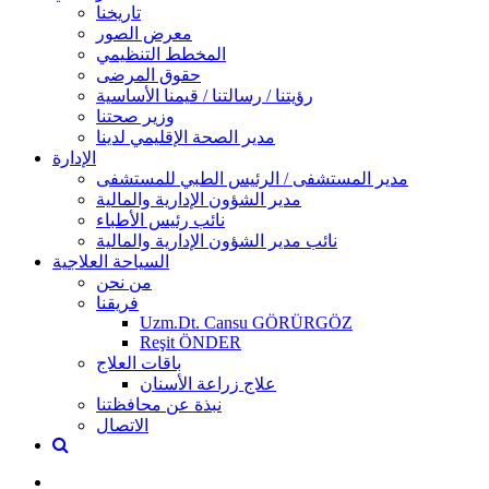
تاريخنا
معرض الصور
المخطط التنظيمي
حقوق المرضى
رؤيتنا / رسالتنا / قيمنا الأساسية
وزير صحتنا
مدير الصحة الإقليمي لدينا
الإدارة
مدير المستشفى / الرئيس الطبي للمستشفى
مدير الشؤون الإدارية والمالية
نائب رئيس الأطباء
نائب مدير الشؤون الإدارية والمالية
السياحة العلاجية
من نحن
فريقنا
Uzm.Dt. Cansu GÖRÜRGÖZ
Reşit ÖNDER
باقات العلاج
علاج زراعة الأسنان
نبذة عن محافظتنا
الاتصال