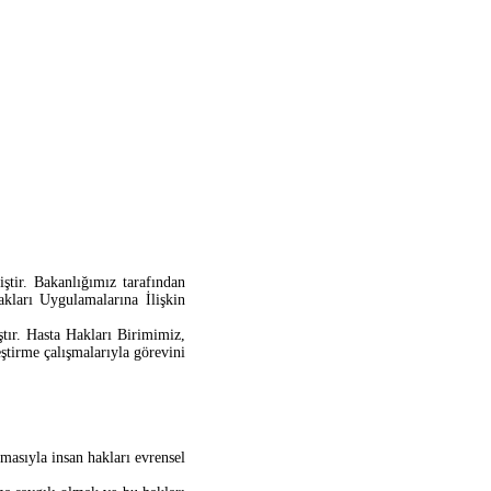
tir. Bakanlığımız tarafından
kları Uygulamalarına İlişkin
tır. Hasta Hakları Birimimiz,
eştirme çalışmalarıyla görevini
masıyla insan hakları evrensel