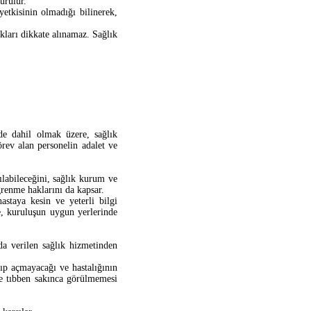
urulur.
tkisinin olmadığı bilinerek,
ıkları dikkate alınamaz. Sağlık
de dahil olmak üzere, sağlık
rev alan personelin adalet ve
ılabileceğini, sağlık kurum ve
ğrenme haklarını da kapsar.
astaya kesin ve yeterli bilgi
e, kuruluşun uygun yerlerinde
a verilen sağlık hizmetinden
çıp açmayacağı ve hastalığının
de tıbben sakınca görülmemesi