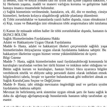
a) Bedeni, ruhi ve sosyal yönden tam bir iyilik hali içinde yaşama hakkının
b) Herkesin yaşama, maddi ve manevi varlığını koruma ve geliştirme hakk
hastaya insanca muamelede bulunulur.
c) Sağlık hizmetinin verilmesinde, hastaların, ırk, dil, din ve mezhep, cinsiy
hizmetleri, herkesin kolayca ulaşabileceği şekilde planlanıp düzenlenir.
d) Tıbbi zorunluluklar ve kanunlarda yazılı haller dışında, rızası olmaksızın
e) Kişi, rızası ve Bakanlığın izni olmaksızın tıbbi araştırmalara tabi tutulama
f) Kanun ile müsaade edilen haller ile tıbbi zorunluluklar dışında, hastanın ö
IKINCI BÖLÜM
Sağlık Hizmetlerinden Faydalanma Hakkı
Adalet ve Hakkaniyete Uygun Olarak Faydalanma
Madde 6- Hasta, adalet ve hakkaniyet ilkeleri çerçevesinde sağlıklı yaş
hizmetlerinden ihtiyaçlarına uygun olarak faydalanma hakkına sahiptir. Bu 
hakkaniyet ilkelerine uygun hizmet verme yükümlülüklerini de içerir.
Bilgi Ġsteme
Madde 7- Hasta, sağlık hizmetlerinden nasıl faydalanabileceği konusunda bil
kuruluşları tarafından verilen her türlü hizmet ve imkânın neler olduğunu v
Bütün sağlık kurum ve kuruluşları, hastayı birinci fıkra uyarınca bilgil
verebilecek nitelik ve ehliyete sahip personeli daimi olarak istihdam etme
bilgilendirici tabela, broşür ve işaretler bulundurmak gibi tedbirleri almak z
Sağlık KuruluĢunu Seçme ve DeğiĢtirme
Madde 8- Hasta; tabi olduğu mevzuatın öngördüğü usul ve şartlara uyulma
faydalanma hakkına sahiptir.
Mevzuat ile belirlenmiş sevk sistemine uygun olmak şartı ile hasta sağlık k
daha da ağırlaşıp ağırlaşmayacağı hususlarında hastanın tabip tarafından a
esastır.