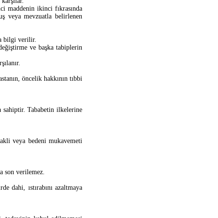
karşılar.
ci maddenin ikinci fıkrasında
luş veya mevzuatla belirlenen
bilgi verilir.
değiştirme ve başka tabiplerin
şılanır.
stanın, öncelik hakkının tıbbi
sahiptir. Tababetin ilkelerine
 akli veya bedeni mukavemeti
na son verilemez.
de dahi, ıstırabını azaltmaya