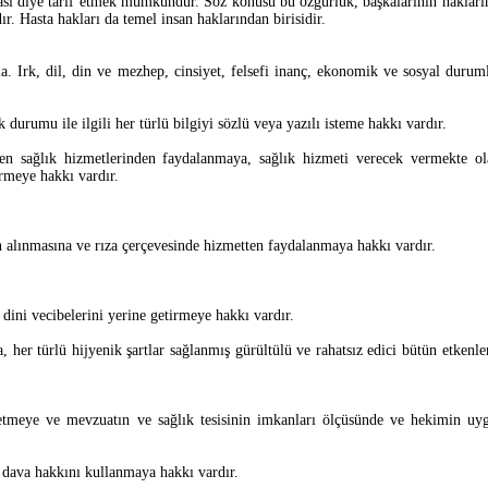
ması diye tarif etmek mümkündür. Söz konusu bu özgürlük, başkalarının hakları
. Hasta hakları da temel insan haklarından birisidir.
a. Irk, dil, din ve mezhep, cinsiyet, felsefi inanç, ekonomik ve sosyal durum
urumu ile ilgili her türlü bilgiyi sözlü veya yazılı isteme hakkı vardır.
len sağlık hizmetlerinden faydalanmaya, sağlık hizmeti verecek vermekte ol
irmeye hakkı vardır.
 alınmasına ve rıza çerçevesinde hizmetten faydalanmaya hakkı vardır.
 dini vecibelerini yerine getirmeye hakkı vardır.
, her türlü hijyenik şartlar sağlanmış gürültülü ve rahatsız edici bütün etkenle
ul etmeye ve mevzuatın ve sağlık tesisinin imkanları ölçüsünde ve hekimin uy
e dava hakkını kullanmaya hakkı vardır.