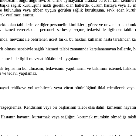
 mevzuatın öngördüğü sevk zincirine uymayanlar aradaki ücret farkını kendileri 
aşka sağlık kuruluşuna nakli gerekli olan hallerde, durum hastaya veya 15 in
binde bulunulan veya tıbben uygun görülen sağlık kuruluşuna, sevk eden kuru
ak verilmesi esastır.
te olan tabiplerin ve diğer personelin kimlikleri, görev ve unvanları hakkında 
k hizmeti verecek olan personeli serbestçe seçme, tedavisi ile ilgilenen tabibi 
nda, mevzuat ile belirlenen ücret farkı, bu hakları kullanan hasta tarafından kar
ı olması sebebiyle sağlık hizmeti talebi zamanında karşılanamayan hallerde, ha
irlenmesinde ilgili mevzuat hükümleri uygulanır.
k teşhisinin konulmasını, tedavisinin yapılmasını ve bakımını istemek hakkına 
is ve tedavi yapılamaz.
yati tehlikeye yol açabilecek veya vücut bütünlüğünü ihlal edebilecek veya
vazgeçilemez. Kendisinin veya bir başkasının talebi olsa dahil, kimsenin hayatı
. Hastanın hayatını kurtarmak veya sağlığını korumak mümkün olmadığı takdir