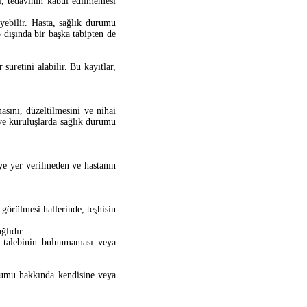
i, tedavinin kabul edilmemesi
eyebilir. Hasta, sağlık durumu
p dışında bir başka tabipten de
suretini alabilir. Bu kayıtlar,
asını, düzeltilmesini ve nihai
 ve kuruluşlarda sağlık durumu
ye yer verilmeden ve hastanın
görülmesi hallerinde, teşhisin
ğlıdır.
ir talebinin bulunmaması veya
urumu hakkında kendisine veya