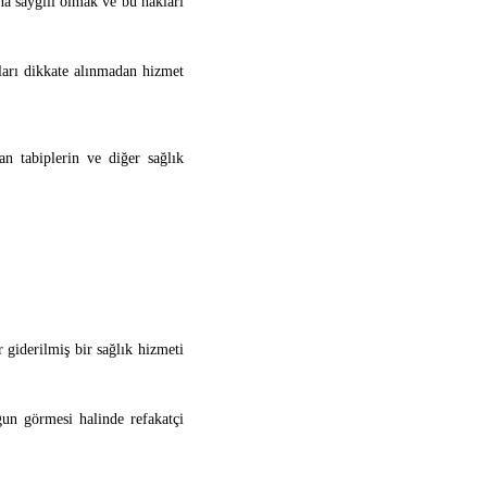
na saygılı olmak ve bu hakları
ları dikkate alınmadan hizmet
an tabiplerin ve diğer sağlık
r giderilmiş bir sağlık hizmeti
gun görmesi halinde refakatçi