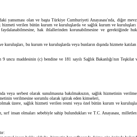
daki yansıması olan ve başta Türkiye Cumhuriyeti Anayasası'nda, diğer mevzu
 hizmeti verilen bütün kurum ve kuruluşlarda ve sağlık kurum ve kuruluşları d
n faydalanabilmesine, hak ihlallerinden korunabilmesine ve gerektiğinde huk
e kuruluşları, bu kurum ve kuruluşlarda veya bunların dışında hizmete katıla
9 uncu maddesinin (c) bendine ve 181 sayılı Sağlık Bakanlığı'nın Teşkilat
da veya serbest olarak sunulmasına bakılmaksızın, sağlık hizmetinin verilmes
etinin verilmesine sorumlu olarak iştirak eden kimseleri,
olmak üzere, sağlık hizmeti verilen resmi veya özel bütün kurum ve kuruluşlar
n, sırf insan olmaları sebebiyle sahip bulundukları ve T.C. Anayasası, milletler
ır: