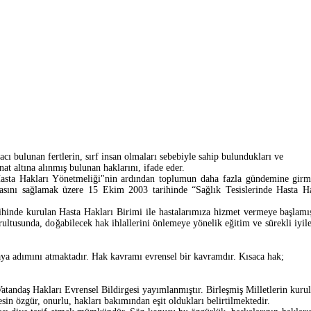
ı bulunan fertlerin, sırf insan olmaları sebebiyle sahip bulundukları ve
at altına alınmış bulunan haklarını, ifade eder.
asta Hakları Yönetmeliği"nin ardından toplumun daha fazla gündemine girmiş
sını sağlamak üzere 15 Ekim 2003 tarihinde “Sağlık Tesislerinde Hasta Ha
inde kurulan Hasta Hakları Birimi ile hastalarımıza hizmet vermeye başlamış
ğrultusunda, doğabilecek hak ihlallerini önlemeye yönelik eğitim ve sürekli iyil
aya adımını atmaktadır. Hak kavramı evrensel bir kavramdır. Kısaca hak;
tandaş Hakları Evrensel Bildirgesi yayımlanmıştır. Birleşmiş Milletlerin kurul
in özgür, onurlu, hakları bakımından eşit oldukları belirtilmektedir.