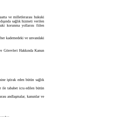
atta ve milletlerarası hukuki
ışında sağlık hizmeti verilen
uki korunma yollarını fiilen
n her kademedeki ve unvandaki
 ve Görevleri Hakkında Kanun
ine iştirak eden bütün sağlık
 ile tababet icra edilen bütün
arası andlaşmalar, kanunlar ve