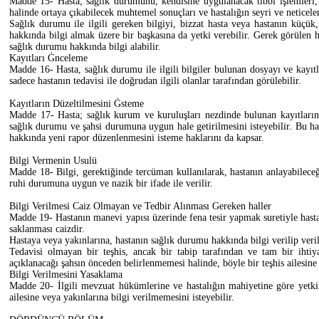
Madde 15- Hasta; sağlık durumunu, kendisine uygulanacak tıbbi işlemleri, b
halinde ortaya çıkabilecek muhtemel sonuçları ve hastalığın seyri ve neticele
Sağlık durumu ile ilgili gereken bilgiyi, bizzat hasta veya hastanın küçük,
hakkında bilgi almak üzere bir başkasına da yetki verebilir. Gerek görülen hal
sağlık durumu hakkında bilgi alabilir.
Kayıtları Ġnceleme
Madde 16- Hasta, sağlık durumu ile ilgili bilgiler bulunan dosyayı ve kayıtlar
sadece hastanın tedavisi ile doğrudan ilgili olanlar tarafından görülebilir.
Kayıtların Düzeltilmesini Ġsteme
Madde 17- Hasta; sağlık kurum ve kuruluşları nezdinde bulunan kayıtlarında
sağlık durumu ve şahsi durumuna uygun hale getirilmesini isteyebilir. Bu ha
hakkında yeni rapor düzenlenmesini isteme haklarını da kapsar.
Bilgi Vermenin Usulü
Madde 18- Bilgi, gerektiğinde tercüman kullanılarak, hastanın anlayabilece
ruhi durumuna uygun ve nazik bir ifade ile verilir.
Bilgi Verilmesi Caiz Olmayan ve Tedbir Alınması Gereken haller
Madde 19- Hastanın manevi yapısı üzerinde fena tesir yapmak suretiyle hasta
saklanması caizdir.
Hastaya veya yakınlarına, hastanın sağlık durumu hakkında bilgi verilip verilm
Tedavisi olmayan bir teşhis, ancak bir tabip tarafından ve tam bir ihtiyat
açıklanacağı şahsın önceden belirlenmemesi halinde, böyle bir teşhis ailesine b
Bilgi Verilmesini Yasaklama
Madde 20- İlgili mevzuat hükümlerine ve hastalığın mahiyetine göre yetkili
ailesine veya yakınlarına bilgi verilmemesini isteyebilir.