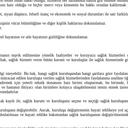
, en temel insan hakkı olduğu, hizmetin her safhasında daima göz önünde bulund
ını haiz olduğu ve hiçbir merci veya kimsenin bu hakkı ortadan kaldırmak ye
et, siyasi düşünce, felsefi inanç ve ekonomik ve sosyal durumları ile sair farklıl
 kişinin vücut bütünlüğüne ve diğer kişilik haklarına dokunulamaz.
z.
zel hayatının ve aile hayatının gizliliğine dokunulamaz.
amanın teşvik edilmesine yönelik faaliyetler ve koruyucu sağlık hizmetleri 
hak, sağlık hizmeti veren bütün kurum ve kuruluşlar ile sağlık hizmetinde gö
gi isteyebilir. Bu hak, hangi sağlık kuruluşundan hangi şartlara göre faydalan
e müracaat edilen kuruluşta verilen sağlık hizmetlerinden faydalanma usulüne ö
endirmek için yeterli teknik donanımı haiz birimi oluşturmak; bu birimde, h
k ve hastanın ihtiyacı olan birimlere kolayca ulaşabilmesini temin etmek üzer
orundadırlar.
k kaydı ile, sağlık kurum ve kuruluşunu seçme ve seçtiği sağlık kuruluşund
uruluşunu değiştirebilir. Ancak, kuruluşu değiştirmenin hayati tehlikeye yol a
ydınlatılması ve hayati tehlike bakımından sağlık kuruluşunun değiştirilmesin