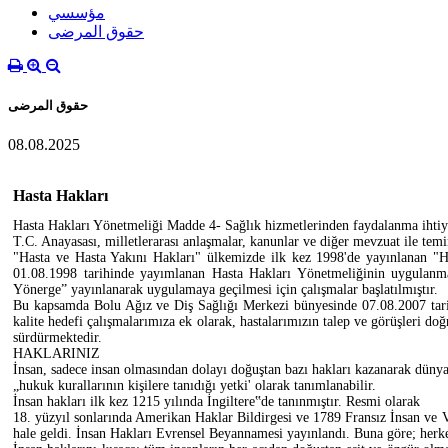
مؤسسي
حقوق المرضى
حقوق المرضى
08.08.2025
Hasta Hakları
Hasta Hakları Yönetmeliği Madde 4- Sağlık hizmetlerinden faydalanma ihtiyac
T.C. Anayasası, milletlerarası anlaşmalar, kanunlar ve diğer mevzuat ile temin
"Hasta ve Hasta Yakını Hakları" ülkemizde ilk kez 1998'de yayınlanan "H
01.08.1998 tarihinde yayımlanan Hasta Hakları Yönetmeliğinin uygulanma
Yönerge” yayınlanarak uygulamaya geçilmesi için çalışmalar başlatılmıştır.
Bu kapsamda Bolu Ağız ve Diş Sağlığı Merkezi bünyesinde 07.08.2007 tarih
kalite hedefi çalışmalarımıza ek olarak, hastalarımızın talep ve görüşleri do
sürdürmektedir.
HAKLARINIZ
İnsan, sadece insan olmasından dolayı doğuştan bazı hakları kazanarak düny
„hukuk kurallarının kişilere tanıdığı yetki' olarak tanımlanabilir.
İnsan hakları ilk kez 1215 yılında İngiltere‟de tanınmıştır. Resmi olarak
18. yüzyıl sonlarında Amerikan Haklar Bildirgesi ve 1789 Fransız İnsan ve Va
hale geldi. İnsan Hakları Evrensel Beyannamesi yayınlandı. Buna göre; herkes