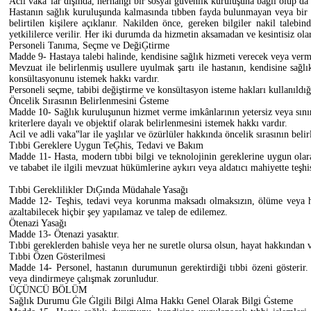
Acil vaka‟lar dışında, herhangi bir sosyal güvenlik kuruluşuna bağlı olup da
Hastanın sağlık kuruluşunda kalmasında tıbben fayda bulunmayan veya bir b
belirtilen kişilere açıklanır. Nakilden önce, gereken bilgiler nakil tale
yetkililerce verilir. Her iki durumda da hizmetin aksamadan ve kesintisiz olar
Personeli Tanıma, Seçme ve DeğiĢtirme
Madde 9- Hastaya talebi halinde, kendisine sağlık hizmeti verecek veya vermek
Mevzuat ile belirlenmiş usullere uyulmak şartı ile hastanın, kendisine sağlı
konsültasyonunu istemek hakkı vardır.
Personeli seçme, tabibi değiştirme ve konsültasyon isteme hakları kullanıldığı
Öncelik Sırasının Belirlenmesini Ġsteme
Madde 10- Sağlık kuruluşunun hizmet verme imkânlarının yetersiz veya sınırl
kriterlere dayalı ve objektif olarak belirlenmesini istemek hakkı vardır.
Acil ve adli vaka‟lar ile yaşlılar ve özürlüler hakkında öncelik sırasının bel
Tıbbi Gereklere Uygun TeĢhis, Tedavi ve Bakım
Madde 11- Hasta, modern tıbbi bilgi ve teknolojinin gereklerine uygun olara
ve tababet ile ilgili mevzuat hükümlerine aykırı veya aldatıcı mahiyette teşh
Tıbbi Gereklilikler DıĢında Müdahale Yasağı
Madde 12- Teşhis, tedavi veya korunma maksadı olmaksızın, ölüme veya ha
azaltabilecek hiçbir şey yapılamaz ve talep de edilemez.
Ötenazi Yasağı
Madde 13- Ötenazi yasaktır.
Tıbbi gereklerden bahisle veya her ne suretle olursa olsun, hayat hakkından 
Tıbbi Özen Gösterilmesi
Madde 14- Personel, hastanın durumunun gerektirdiği tıbbi özeni gösterir
veya dindirmeye çalışmak zorunludur.
ÜÇÜNCÜ BÖLÜM
Sağlık Durumu Ġle Ġlgili Bilgi Alma Hakkı Genel Olarak Bilgi Ġsteme