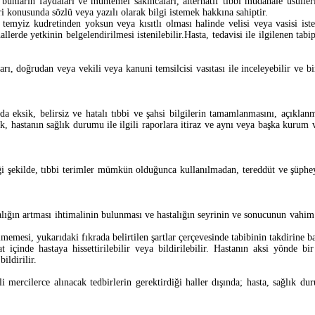
unların faydaları ve muhtemel sakıncaları, alternatif tıbbi müdahale usuller
ri konusunda sözlü veya yazılı olarak bilgi istemek hakkına sahiptir.
 temyiz kudretinden yoksun veya kısıtlı olması halinde velisi veya vasisi ist
lerde yetkinin belgelendirilmesi istenilebilir.Hasta, tedavisi ile ilgilenen tabi
ı, doğrudan veya vekili veya kanuni temsilcisi vasıtası ile inceleyebilir ve bir 
 eksik, belirsiz ve hatalı tıbbi ve şahsi bilgilerin tamamlanmasını, açıklanm
k, hastanın sağlık durumu ile ilgili raporlara itiraz ve aynı veya başka kurum
ği şekilde, tıbbi terimler mümkün olduğunca kullanılmadan, tereddüt ve şüphe
lığın artması ihtimalinin bulunması ve hastalığın seyrinin ve sonucunun vahim 
emesi, yukarıdaki fıkrada belirtilen şartlar çerçevesinde tabibinin takdirine ba
 içinde hastaya hissettirilebilir veya bildirilebilir. Hastanın aksi yönde b
ildirilir.
 mercilerce alınacak tedbirlerin gerektirdiği haller dışında; hasta, sağlık d