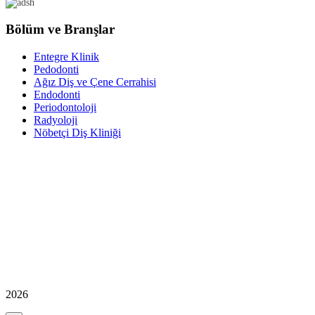
Bölüm ve Branşlar
Entegre Klinik
Pedodonti
Ağız Diş ve Çene Cerrahisi
Endodonti
Periodontoloji
Radyoloji
Nöbetçi Diş Kliniği
2026