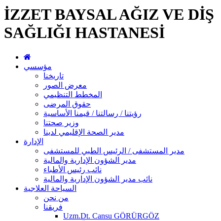
İZZET BAYSAL AĞIZ VE DİŞ
SAĞLIĞI HASTANESİ
مؤسسي
تاريخنا
معرض الصور
المخطط التنظيمي
حقوق المرضى
رؤيتنا / رسالتنا / قيمنا الأساسية
وزير صحتنا
مدير الصحة الإقليمي لدينا
الإدارة
مدير المستشفى / الرئيس الطبي للمستشفى
مدير الشؤون الإدارية والمالية
نائب رئيس الأطباء
نائب مدير الشؤون الإدارية والمالية
السياحة العلاجية
من نحن
فريقنا
Uzm.Dt. Cansu GÖRÜRGÖZ