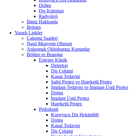
Dolgu
Diş Kürretajı
Radyoloji
İlimiz Hakkında
İletişim
Yararlı Linkler
Çalışma Saatleri
Nasıl Muayene Olurum
Anlaşmalı Olduğumuz Kurumlar
Bölüm ve Branşlar
Entegre Klinik
Detertraj
Diş Çekimi
Kanal Tedavisi
Sabit Protez ve Hareketli Protez
İmplant Tedavisi ve İmplant Üstü Protez
Dolgu
İmplant Üstü Protez
Hareketli Protez
Pedodonti
Koruyucu Diş Hekimliği
Dolgu
Kanal Tedavisi
Diş Çekimi