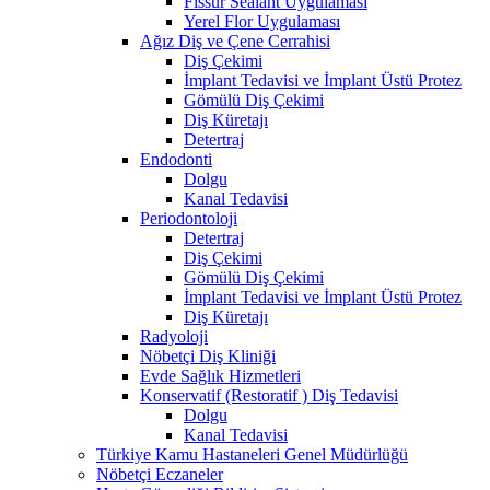
Fissür Sealant Uygulaması
Yerel Flor Uygulaması
Ağız Diş ve Çene Cerrahisi
Diş Çekimi
İmplant Tedavisi ve İmplant Üstü Protez
Gömülü Diş Çekimi
Diş Küretajı
Detertraj
Endodonti
Dolgu
Kanal Tedavisi
Periodontoloji
Detertraj
Diş Çekimi
Gömülü Diş Çekimi
İmplant Tedavisi ve İmplant Üstü Protez
Diş Küretajı
Radyoloji
Nöbetçi Diş Kliniği
Evde Sağlık Hizmetleri
Konservatif (Restoratif ) Diş Tedavisi
Dolgu
Kanal Tedavisi
Türkiye Kamu Hastaneleri Genel Müdürlüğü
Nöbetçi Eczaneler