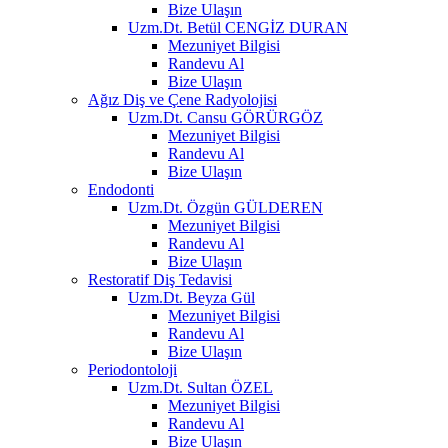
Bize Ulaşın
Uzm.Dt. Betül CENGİZ DURAN
Mezuniyet Bilgisi
Randevu Al
Bize Ulaşın
Ağız Diş ve Çene Radyolojisi
Uzm.Dt. Cansu GÖRÜRGÖZ
Mezuniyet Bilgisi
Randevu Al
Bize Ulaşın
Endodonti
Uzm.Dt. Özgün GÜLDEREN
Mezuniyet Bilgisi
Randevu Al
Bize Ulaşın
Restoratif Diş Tedavisi
Uzm.Dt. Beyza Gül
Mezuniyet Bilgisi
Randevu Al
Bize Ulaşın
Periodontoloji
Uzm.Dt. Sultan ÖZEL
Mezuniyet Bilgisi
Randevu Al
Bize Ulaşın