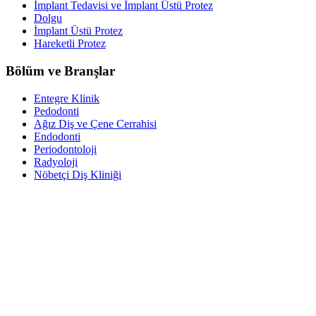
İmplant Tedavisi ve İmplant Üstü Protez
Dolgu
İmplant Üstü Protez
Hareketli Protez
Bölüm ve Branşlar
Entegre Klinik
Pedodonti
Ağız Diş ve Çene Cerrahisi
Endodonti
Periodontoloji
Radyoloji
Nöbetçi Diş Kliniği