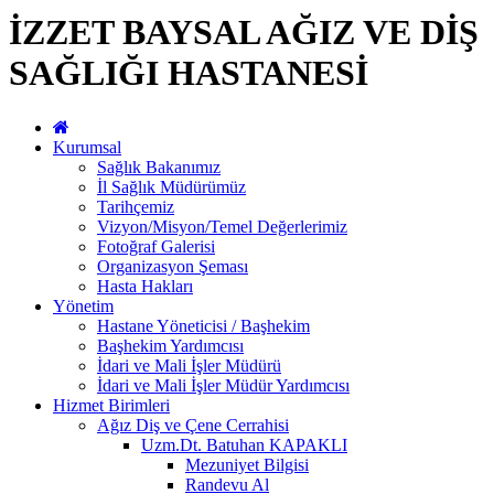
İZZET BAYSAL AĞIZ VE DİŞ
SAĞLIĞI HASTANESİ
Kurumsal
Sağlık Bakanımız
İl Sağlık Müdürümüz
Tarihçemiz
Vizyon/Misyon/Temel Değerlerimiz
Fotoğraf Galerisi
Organizasyon Şeması
Hasta Hakları
Yönetim
Hastane Yöneticisi / Başhekim
Başhekim Yardımcısı
İdari ve Mali İşler Müdürü
İdari ve Mali İşler Müdür Yardımcısı
Hizmet Birimleri
Ağız Diş ve Çene Cerrahisi
Uzm.Dt. Batuhan KAPAKLI
Mezuniyet Bilgisi
Randevu Al