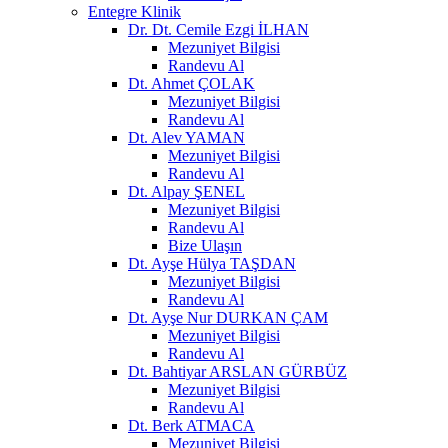
Entegre Klinik
Dr. Dt. Cemile Ezgi İLHAN
Mezuniyet Bilgisi
Randevu Al
Dt. Ahmet ÇOLAK
Mezuniyet Bilgisi
Randevu Al
Dt. Alev YAMAN
Mezuniyet Bilgisi
Randevu Al
Dt. Alpay ŞENEL
Mezuniyet Bilgisi
Randevu Al
Bize Ulaşın
Dt. Ayşe Hülya TAŞDAN
Mezuniyet Bilgisi
Randevu Al
Dt. Ayşe Nur DURKAN ÇAM
Mezuniyet Bilgisi
Randevu Al
Dt. Bahtiyar ARSLAN GÜRBÜZ
Mezuniyet Bilgisi
Randevu Al
Dt. Berk ATMACA
Mezuniyet Bilgisi