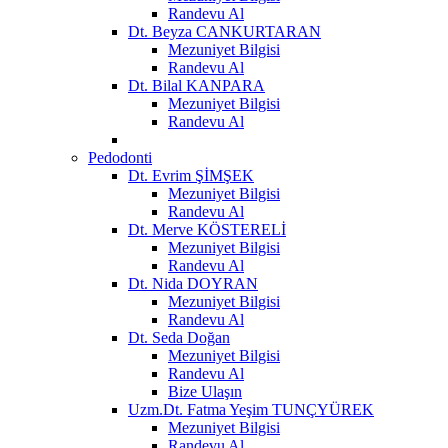
Randevu Al
Dt. Beyza CANKURTARAN
Mezuniyet Bilgisi
Randevu Al
Dt. Bilal KANPARA
Mezuniyet Bilgisi
Randevu Al
Pedodonti
Dt. Evrim ŞİMŞEK
Mezuniyet Bilgisi
Randevu Al
Dt. Merve KÖSTERELİ
Mezuniyet Bilgisi
Randevu Al
Dt. Nida DOYRAN
Mezuniyet Bilgisi
Randevu Al
Dt. Seda Doğan
Mezuniyet Bilgisi
Randevu Al
Bize Ulaşın
Uzm.Dt. Fatma Yeşim TUNÇYÜREK
Mezuniyet Bilgisi
Randevu Al