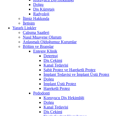
Dolgu
Diş Kürretajı
Radyoloji
İlimiz Hakkında
İletişim
Yararlı Linkler
Çalışma Saatleri
Nasıl Muayene Olurum
Anlaşmalı Olduğumuz Kurumlar
Bölüm ve Branşlar
Entegre Klinik
Detertraj
Diş Çekimi
Kanal Tedavisi
Sabit Protez ve Hareketli Protez
İmplant Tedavisi ve İmplant Üstü Protez
Dolgu
İmplant Üstü Protez
Hareketli Protez
Pedodonti
Koruyucu Diş Hekimliği
Dolgu
Kanal Tedavisi
Diş Çekimi