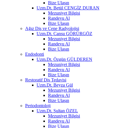
Bize Ulaşın
Uzm.Dt. Betül CENGİZ DURAN
Mezuniyet Bilgisi
Randevu Al
Bize Ulaşın
Ağız Diş ve Çene Radyolojisi
Uzm.Dt. Cansu GÖRÜRGÖZ
Mezuniyet Bilgisi
Randevu Al
Bize Ulaşın
Endodonti
Uzm.Dt. Özgün GÜLDEREN
Mezuniyet Bilgisi
Randevu Al
Bize Ulaşın
Restoratif Diş Tedavisi
Uzm.Dt. Beyza Gül
Mezuniyet Bilgisi
Randevu Al
Bize Ulaşın
Periodontoloji
Uzm.Dt. Sultan ÖZEL
Mezuniyet Bilgisi
Randevu Al
Bize Ulaşın