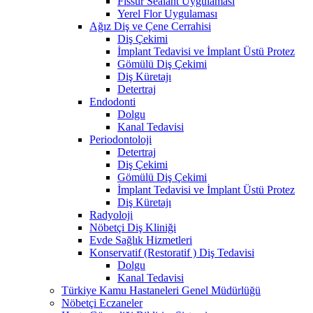
Fissür Sealant Uygulaması
Yerel Flor Uygulaması
Ağız Diş ve Çene Cerrahisi
Diş Çekimi
İmplant Tedavisi ve İmplant Üstü Protez
Gömülü Diş Çekimi
Diş Küretajı
Detertraj
Endodonti
Dolgu
Kanal Tedavisi
Periodontoloji
Detertraj
Diş Çekimi
Gömülü Diş Çekimi
İmplant Tedavisi ve İmplant Üstü Protez
Diş Küretajı
Radyoloji
Nöbetçi Diş Kliniği
Evde Sağlık Hizmetleri
Konservatif (Restoratif ) Diş Tedavisi
Dolgu
Kanal Tedavisi
Türkiye Kamu Hastaneleri Genel Müdürlüğü
Nöbetçi Eczaneler