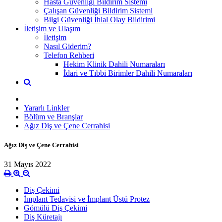
Hasta Güvenliği Bildirim Sistemi
Çalışan Güvenliği Bildirim Sistemi
Bilgi Güvenliği İhlal Olay Bildirimi
İletişim ve Ulaşım
İletişim
Nasıl Giderim?
Telefon Rehberi
Hekim Klinik Dahili Numaraları
İdari ve Tıbbi Birimler Dahili Numaraları
Yararlı Linkler
Bölüm ve Branşlar
Ağız Diş ve Çene Cerrahisi
Ağız Diş ve Çene Cerrahisi
31 Mayıs 2022
Diş Çekimi
İmplant Tedavisi ve İmplant Üstü Protez
Gömülü Diş Çekimi
Diş Küretajı