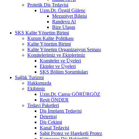
Protetik Diş Tedavisi
Uzm.Dt. Özgül Gülenç
Mezuniyet Bilgisi
Randevu Al
Bize Ulaşın
SKS Kalite Yönetim Birimi
Kurum Kalite Politikası
Kalite Yönetim Birimi
Kalite Yönetim Organizasyon Şeması
Komitelerimiz ve Ekiplerimiz
Komiteler ve Üyeleri
Ekipler ve Üyeleri
SKS Bölüm Sorumluları
Sağlık Turizmi
Hakkımızda
Ekibimiz
Uzm.Dt. Cansu GÖRÜRGÖZ
Reşit ÖNDER
Tedavi Paketleri
Diş İmplantı Tedavisi
Detertraj
Diş Çekimi
Kanal Tedavisi
Sabit Protez ve Hareketli Protez
Koruyucu Diş Hekimliği