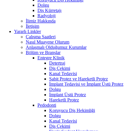
Dolgu
Diş Kürretajı
Radyoloji
İlimiz Hakkında
İletişim
Yararlı Linkler
Çalışma Saatleri
Nasıl Muayene Olurum
Anlaşmalı Olduğumuz Kurumlar
Bölüm ve Branşlar
Entegre Klinik
Detertraj
Diş Çekimi
Kanal Tedavisi
Sabit Protez ve Hareketli Protez
İmplant Tedavisi ve İmplant Üstü Protez
Dolgu
İmplant Üstü Protez
Hareketli Protez
Pedodonti
Koruyucu Diş Hekimliği
Dolgu
Kanal Tedavisi
Diş Çekimi