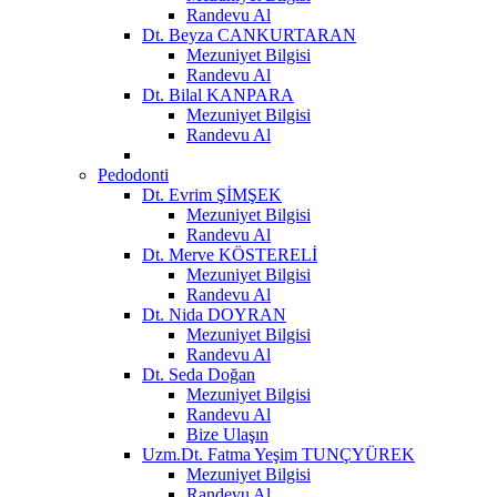
Randevu Al
Dt. Beyza CANKURTARAN
Mezuniyet Bilgisi
Randevu Al
Dt. Bilal KANPARA
Mezuniyet Bilgisi
Randevu Al
Pedodonti
Dt. Evrim ŞİMŞEK
Mezuniyet Bilgisi
Randevu Al
Dt. Merve KÖSTERELİ
Mezuniyet Bilgisi
Randevu Al
Dt. Nida DOYRAN
Mezuniyet Bilgisi
Randevu Al
Dt. Seda Doğan
Mezuniyet Bilgisi
Randevu Al
Bize Ulaşın
Uzm.Dt. Fatma Yeşim TUNÇYÜREK
Mezuniyet Bilgisi
Randevu Al