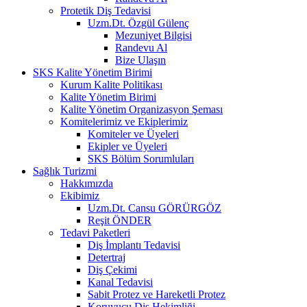
Protetik Diş Tedavisi
Uzm.Dt. Özgül Gülenç
Mezuniyet Bilgisi
Randevu Al
Bize Ulaşın
SKS Kalite Yönetim Birimi
Kurum Kalite Politikası
Kalite Yönetim Birimi
Kalite Yönetim Organizasyon Şeması
Komitelerimiz ve Ekiplerimiz
Komiteler ve Üyeleri
Ekipler ve Üyeleri
SKS Bölüm Sorumluları
Sağlık Turizmi
Hakkımızda
Ekibimiz
Uzm.Dt. Cansu GÖRÜRGÖZ
Reşit ÖNDER
Tedavi Paketleri
Diş İmplantı Tedavisi
Detertraj
Diş Çekimi
Kanal Tedavisi
Sabit Protez ve Hareketli Protez
Koruyucu Diş Hekimliği