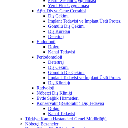
Fissür Sealant Uygulaması
Yerel Flor Uygulaması
Ağız Diş ve Çene Cerrahisi
Diş Çekimi
İmplant Tedavisi ve İmplant Üstü Protez
Gömülü Diş Çekimi
Diş Küretajı
Detertraj
Endodonti
Dolgu
Kanal Tedavisi
Periodontoloji
Detertraj
Diş Çekimi
Gömülü Diş Çekimi
İmplant Tedavisi ve İmplant Üstü Protez
Diş Küretajı
Radyoloji
Nöbetçi Diş Kliniği
Evde Sağlık Hizmetleri
Konservatif (Restoratif ) Diş Tedavisi
Dolgu
Kanal Tedavisi
Türkiye Kamu Hastaneleri Genel Müdürlüğü
Nöbetçi Eczaneler