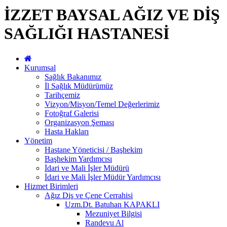
İZZET BAYSAL AĞIZ VE DİŞ
SAĞLIĞI HASTANESİ
Kurumsal
Sağlık Bakanımız
İl Sağlık Müdürümüz
Tarihçemiz
Vizyon/Misyon/Temel Değerlerimiz
Fotoğraf Galerisi
Organizasyon Şeması
Hasta Hakları
Yönetim
Hastane Yöneticisi / Başhekim
Başhekim Yardımcısı
İdari ve Mali İşler Müdürü
İdari ve Mali İşler Müdür Yardımcısı
Hizmet Birimleri
Ağız Diş ve Çene Cerrahisi
Uzm.Dt. Batuhan KAPAKLI
Mezuniyet Bilgisi
Randevu Al