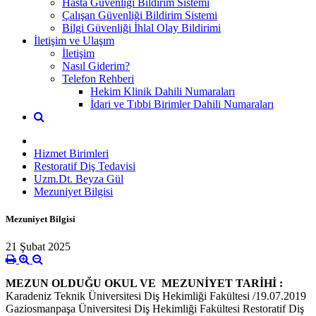
Hasta Güvenliği Bildirim Sistemi
Çalışan Güvenliği Bildirim Sistemi
Bilgi Güvenliği İhlal Olay Bildirimi
İletişim ve Ulaşım
İletişim
Nasıl Giderim?
Telefon Rehberi
Hekim Klinik Dahili Numaraları
İdari ve Tıbbi Birimler Dahili Numaraları
Hizmet Birimleri
Restoratif Diş Tedavisi
Uzm.Dt. Beyza Gül
Mezuniyet Bilgisi
Mezuniyet Bilgisi
21 Şubat 2025
MEZUN OLDUĞU OKUL VE MEZUNİYET TARİHİ :
Karadeniz Teknik Üniversitesi Diş Hekimliği Fakültesi /19.07.2019
Gaziosmanpaşa Üniversitesi Diş Hekimliği Fakültesi Restoratif Diş