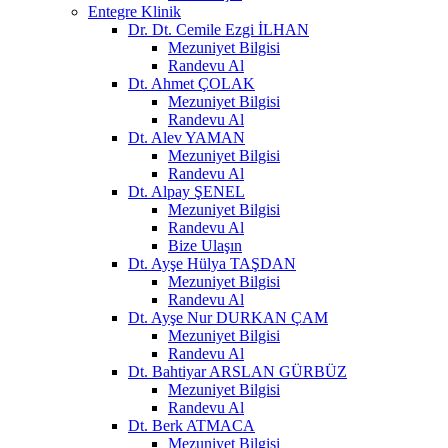
Entegre Klinik
Dr. Dt. Cemile Ezgi İLHAN
Mezuniyet Bilgisi
Randevu Al
Dt. Ahmet ÇOLAK
Mezuniyet Bilgisi
Randevu Al
Dt. Alev YAMAN
Mezuniyet Bilgisi
Randevu Al
Dt. Alpay ŞENEL
Mezuniyet Bilgisi
Randevu Al
Bize Ulaşın
Dt. Ayşe Hülya TAŞDAN
Mezuniyet Bilgisi
Randevu Al
Dt. Ayşe Nur DURKAN ÇAM
Mezuniyet Bilgisi
Randevu Al
Dt. Bahtiyar ARSLAN GÜRBÜZ
Mezuniyet Bilgisi
Randevu Al
Dt. Berk ATMACA
Mezuniyet Bilgisi