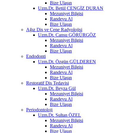
Bize Ulaşın
Uzm.Dt. Betül CENGİZ DURAN
Mezuniyet Bilgisi
Randevu Al
Bize Ulaşın
Ağız Diş ve Çene Radyolojisi
Uzm.Dt. Cansu GÖRÜRGÖZ
Mezuniyet Bilgisi
Randevu Al
Bize Ulaşın
Endodonti
Uzm.Dt. Özgün GÜLDEREN
Mezuniyet Bilgisi
Randevu Al
Bize Ulaşın
Restoratif Diş Tedavisi
Uzm.Dt. Beyza Gül
Mezuniyet Bilgisi
Randevu Al
Bize Ulaşın
Periodontoloji
Uzm.Dt. Sultan ÖZEL
Mezuniyet Bilgisi
Randevu Al
Bize Ulaşın