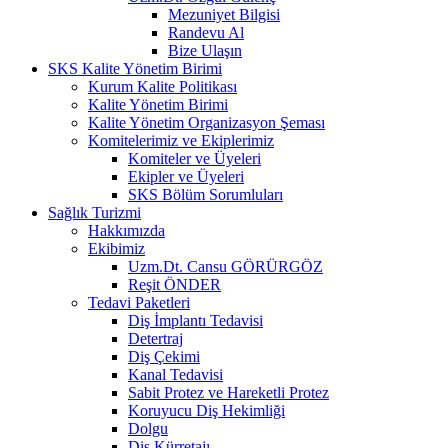
Mezuniyet Bilgisi
Randevu Al
Bize Ulaşın
SKS Kalite Yönetim Birimi
Kurum Kalite Politikası
Kalite Yönetim Birimi
Kalite Yönetim Organizasyon Şeması
Komitelerimiz ve Ekiplerimiz
Komiteler ve Üyeleri
Ekipler ve Üyeleri
SKS Bölüm Sorumluları
Sağlık Turizmi
Hakkımızda
Ekibimiz
Uzm.Dt. Cansu GÖRÜRGÖZ
Reşit ÖNDER
Tedavi Paketleri
Diş İmplantı Tedavisi
Detertraj
Diş Çekimi
Kanal Tedavisi
Sabit Protez ve Hareketli Protez
Koruyucu Diş Hekimliği
Dolgu
Diş Kürretajı