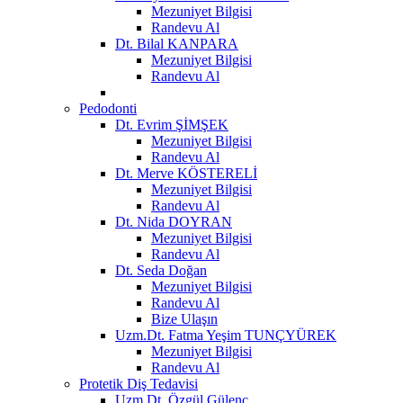
Mezuniyet Bilgisi
Randevu Al
Dt. Bilal KANPARA
Mezuniyet Bilgisi
Randevu Al
Pedodonti
Dt. Evrim ŞİMŞEK
Mezuniyet Bilgisi
Randevu Al
Dt. Merve KÖSTERELİ
Mezuniyet Bilgisi
Randevu Al
Dt. Nida DOYRAN
Mezuniyet Bilgisi
Randevu Al
Dt. Seda Doğan
Mezuniyet Bilgisi
Randevu Al
Bize Ulaşın
Uzm.Dt. Fatma Yeşim TUNÇYÜREK
Mezuniyet Bilgisi
Randevu Al
Protetik Diş Tedavisi
Uzm.Dt. Özgül Gülenç