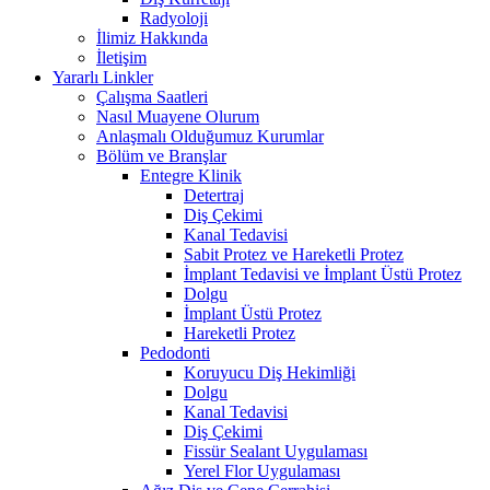
Radyoloji
İlimiz Hakkında
İletişim
Yararlı Linkler
Çalışma Saatleri
Nasıl Muayene Olurum
Anlaşmalı Olduğumuz Kurumlar
Bölüm ve Branşlar
Entegre Klinik
Detertraj
Diş Çekimi
Kanal Tedavisi
Sabit Protez ve Hareketli Protez
İmplant Tedavisi ve İmplant Üstü Protez
Dolgu
İmplant Üstü Protez
Hareketli Protez
Pedodonti
Koruyucu Diş Hekimliği
Dolgu
Kanal Tedavisi
Diş Çekimi
Fissür Sealant Uygulaması
Yerel Flor Uygulaması