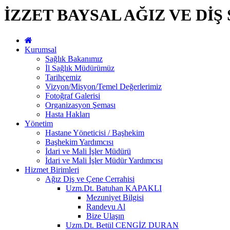
İZZET BAYSAL AĞIZ VE DİŞ
Kurumsal
Sağlık Bakanımız
İl Sağlık Müdürümüz
Tarihçemiz
Vizyon/Misyon/Temel Değerlerimiz
Fotoğraf Galerisi
Organizasyon Şeması
Hasta Hakları
Yönetim
Hastane Yöneticisi / Başhekim
Başhekim Yardımcısı
İdari ve Mali İşler Müdürü
İdari ve Mali İşler Müdür Yardımcısı
Hizmet Birimleri
Ağız Diş ve Çene Cerrahisi
Uzm.Dt. Batuhan KAPAKLI
Mezuniyet Bilgisi
Randevu Al
Bize Ulaşın
Uzm.Dt. Betül CENGİZ DURAN