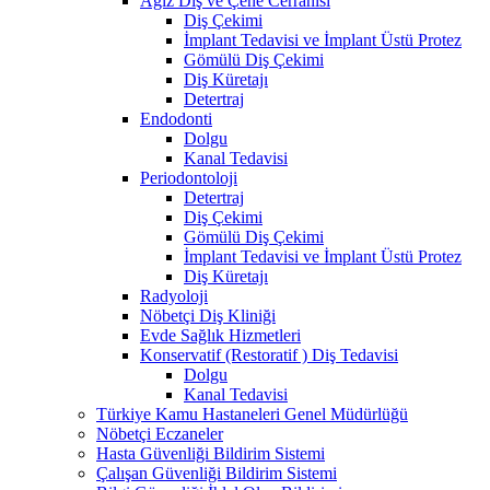
Ağız Diş ve Çene Cerrahisi
Diş Çekimi
İmplant Tedavisi ve İmplant Üstü Protez
Gömülü Diş Çekimi
Diş Küretajı
Detertraj
Endodonti
Dolgu
Kanal Tedavisi
Periodontoloji
Detertraj
Diş Çekimi
Gömülü Diş Çekimi
İmplant Tedavisi ve İmplant Üstü Protez
Diş Küretajı
Radyoloji
Nöbetçi Diş Kliniği
Evde Sağlık Hizmetleri
Konservatif (Restoratif ) Diş Tedavisi
Dolgu
Kanal Tedavisi
Türkiye Kamu Hastaneleri Genel Müdürlüğü
Nöbetçi Eczaneler
Hasta Güvenliği Bildirim Sistemi
Çalışan Güvenliği Bildirim Sistemi