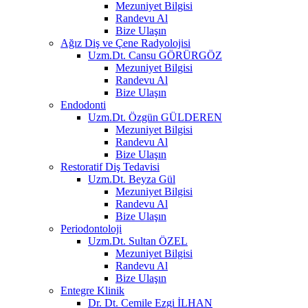
Mezuniyet Bilgisi
Randevu Al
Bize Ulaşın
Ağız Diş ve Çene Radyolojisi
Uzm.Dt. Cansu GÖRÜRGÖZ
Mezuniyet Bilgisi
Randevu Al
Bize Ulaşın
Endodonti
Uzm.Dt. Özgün GÜLDEREN
Mezuniyet Bilgisi
Randevu Al
Bize Ulaşın
Restoratif Diş Tedavisi
Uzm.Dt. Beyza Gül
Mezuniyet Bilgisi
Randevu Al
Bize Ulaşın
Periodontoloji
Uzm.Dt. Sultan ÖZEL
Mezuniyet Bilgisi
Randevu Al
Bize Ulaşın
Entegre Klinik
Dr. Dt. Cemile Ezgi İLHAN