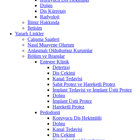
Dolgu
Diş Kürretajı
Radyoloji
İlimiz Hakkında
İletişim
Yararlı Linkler
Çalışma Saatleri
Nasıl Muayene Olurum
Anlaşmalı Olduğumuz Kurumlar
Bölüm ve Branşlar
Entegre Klinik
Detertraj
Diş Çekimi
Kanal Tedavisi
Sabit Protez ve Hareketli Protez
İmplant Tedavisi ve İmplant Üstü Protez
Dolgu
İmplant Üstü Protez
Hareketli Protez
Pedodonti
Koruyucu Diş Hekimliği
Dolgu
Kanal Tedavisi
Diş Çekimi