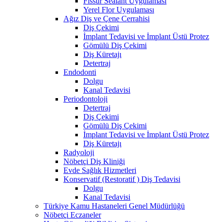
Fissür Sealant Uygulaması
Yerel Flor Uygulaması
Ağız Diş ve Çene Cerrahisi
Diş Çekimi
İmplant Tedavisi ve İmplant Üstü Protez
Gömülü Diş Çekimi
Diş Küretajı
Detertraj
Endodonti
Dolgu
Kanal Tedavisi
Periodontoloji
Detertraj
Diş Çekimi
Gömülü Diş Çekimi
İmplant Tedavisi ve İmplant Üstü Protez
Diş Küretajı
Radyoloji
Nöbetçi Diş Kliniği
Evde Sağlık Hizmetleri
Konservatif (Restoratif ) Diş Tedavisi
Dolgu
Kanal Tedavisi
Türkiye Kamu Hastaneleri Genel Müdürlüğü
Nöbetçi Eczaneler