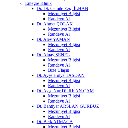
Entegre Klinik
Dr. Dt. Cemile Ezgi İLHAN
Mezuniyet Bilgisi
Randevu Al
Dt. Ahmet ÇOLAK
Mezuniyet Bilgisi
Randevu Al
Dt. Alev YAMAN
Mezuniyet Bilgisi
Randevu Al
Dt. Alpay ŞENEL
Mezuniyet Bilgisi
Randevu Al
Bize Ulaşın
Dt. Ayşe Hülya TAŞDAN
Mezuniyet Bilgisi
Randevu Al
Dt. Ayşe Nur DURKAN ÇAM
Mezuniyet Bilgisi
Randevu Al
Dt. Bahtiyar ARSLAN GÜRBÜZ
Mezuniyet Bilgisi
Randevu Al
Dt. Berk ATMACA
Mezuniyet Bilgisi