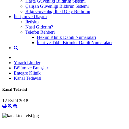
Hasta Güvenliği Bildirim Sistemi
Çalışan Güvenliği Bildirim Sistemi
Bilgi Güvenliği İhlal Olay Bildirimi
İletişim ve Ulaşım
İletişim
Nasıl Giderim?
Telefon Rehberi
Hekim Klinik Dahili Numaraları
İdari ve Tıbbi Birimler Dahili Numaraları
Yararlı Linkler
Bölüm ve Branşlar
Entegre Klinik
Kanal Tedavisi
Kanal Tedavisi
12 Eylül 2018