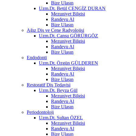
Bize Ulaşın
Uzm.Dt. Betül CENGİZ DURAN
Mezuniyet Bilgisi
Randevu Al
Bize Ulaşın
Ağız Diş ve Çene Radyolojisi
Uzm.Dt. Cansu GÖRÜRGÖZ
Mezuniyet Bilgisi
Randevu Al
Bize Ulaşın
Endodonti
Uzm.Dt. Özgün GÜLDEREN
Mezuniyet Bilgisi
Randevu Al
Bize Ulaşın
Restoratif Diş Tedavisi
Uzm.Dt. Beyza Gül
Mezuniyet Bilgisi
Randevu Al
Bize Ulaşın
Periodontoloji
Uzm.Dt. Sultan ÖZEL
Mezuniyet Bilgisi
Randevu Al
Bize Ulaşın