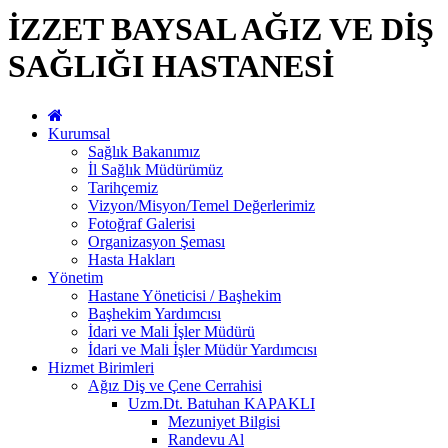
İZZET BAYSAL AĞIZ VE DİŞ
SAĞLIĞI HASTANESİ
Kurumsal
Sağlık Bakanımız
İl Sağlık Müdürümüz
Tarihçemiz
Vizyon/Misyon/Temel Değerlerimiz
Fotoğraf Galerisi
Organizasyon Şeması
Hasta Hakları
Yönetim
Hastane Yöneticisi / Başhekim
Başhekim Yardımcısı
İdari ve Mali İşler Müdürü
İdari ve Mali İşler Müdür Yardımcısı
Hizmet Birimleri
Ağız Diş ve Çene Cerrahisi
Uzm.Dt. Batuhan KAPAKLI
Mezuniyet Bilgisi
Randevu Al