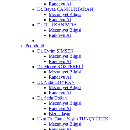
Randevu Al
Dt. Beyza CANKURTARAN
Mezuniyet Bilgisi
Randevu Al
Dt. Bilal KANPARA
Mezuniyet Bilgisi
Randevu Al
Pedodonti
Dt. Evrim ŞİMŞEK
Mezuniyet Bilgisi
Randevu Al
Dt. Merve KÖSTERELİ
Mezuniyet Bilgisi
Randevu Al
Dt. Nida DOYRAN
Mezuniyet Bilgisi
Randevu Al
Dt. Seda Doğan
Mezuniyet Bilgisi
Randevu Al
Bize Ulaşın
Uzm.Dt. Fatma Yeşim TUNÇYÜREK
Mezuniyet Bilgisi
Randevu Al