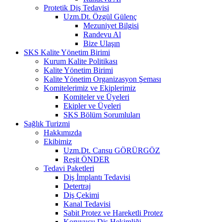
Protetik Diş Tedavisi
Uzm.Dt. Özgül Gülenç
Mezuniyet Bilgisi
Randevu Al
Bize Ulaşın
SKS Kalite Yönetim Birimi
Kurum Kalite Politikası
Kalite Yönetim Birimi
Kalite Yönetim Organizasyon Şeması
Komitelerimiz ve Ekiplerimiz
Komiteler ve Üyeleri
Ekipler ve Üyeleri
SKS Bölüm Sorumluları
Sağlık Turizmi
Hakkımızda
Ekibimiz
Uzm.Dt. Cansu GÖRÜRGÖZ
Reşit ÖNDER
Tedavi Paketleri
Diş İmplantı Tedavisi
Detertraj
Diş Çekimi
Kanal Tedavisi
Sabit Protez ve Hareketli Protez
Koruyucu Diş Hekimliği