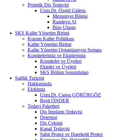
Protetik Diş Tedavisi
Uzm.Dt. Özgül Gülenç
Mezuniyet Bilgisi
Randevu Al
Bize Ulaşın
SKS Kalite Yönetim Birimi
Kurum Kalite Politikası
Kalite Yönetim Birimi
Kalite Yönetim Organizasyon Şeması
Komitelerimiz ve Ekiplerimiz
Komiteler ve Üyeleri
Ekipler ve Üyeleri
SKS Bölüm Sorumluları
Sağlık Turizmi
Hakkımızda
Ekibimiz
Uzm.Dt. Cansu GÖRÜRGÖZ
Reşit ÖNDER
Tedavi Paketleri
Diş İmplantı Tedavisi
Detertraj
Diş Çekimi
Kanal Tedavisi
Sabit Protez ve Hareketli Protez
Koruyucu Diş Hekimliği