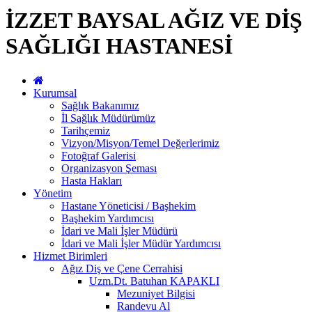
İZZET BAYSAL AĞIZ VE DİŞ
SAĞLIĞI HASTANESİ
Kurumsal
Sağlık Bakanımız
İl Sağlık Müdürümüz
Tarihçemiz
Vizyon/Misyon/Temel Değerlerimiz
Fotoğraf Galerisi
Organizasyon Şeması
Hasta Hakları
Yönetim
Hastane Yöneticisi / Başhekim
Başhekim Yardımcısı
İdari ve Mali İşler Müdürü
İdari ve Mali İşler Müdür Yardımcısı
Hizmet Birimleri
Ağız Diş ve Çene Cerrahisi
Uzm.Dt. Batuhan KAPAKLI
Mezuniyet Bilgisi
Randevu Al