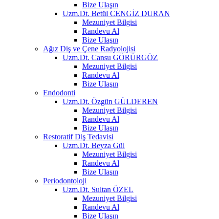
Bize Ulaşın
Uzm.Dt. Betül CENGİZ DURAN
Mezuniyet Bilgisi
Randevu Al
Bize Ulaşın
Ağız Diş ve Çene Radyolojisi
Uzm.Dt. Cansu GÖRÜRGÖZ
Mezuniyet Bilgisi
Randevu Al
Bize Ulaşın
Endodonti
Uzm.Dt. Özgün GÜLDEREN
Mezuniyet Bilgisi
Randevu Al
Bize Ulaşın
Restoratif Diş Tedavisi
Uzm.Dt. Beyza Gül
Mezuniyet Bilgisi
Randevu Al
Bize Ulaşın
Periodontoloji
Uzm.Dt. Sultan ÖZEL
Mezuniyet Bilgisi
Randevu Al
Bize Ulaşın