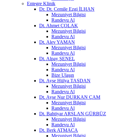
Entegre Klinik
Dr. Dt. Cemile Ezgi İLHAN
Mezuniyet Bilgisi
Randevu Al
Dt. Ahmet ÇOLAK
Mezuniyet Bilgisi
Randevu Al
Dt. Alev YAMAN
Mezuniyet Bilgisi
Randevu Al
Dt. Alpay ŞENEL
Mezuniyet Bilgisi
Randevu Al
Bize Ulaşın
Dt. Ayşe Hülya TAŞDAN
Mezuniyet Bilgisi
Randevu Al
Dt. Ayşe Nur DURKAN ÇAM
Mezuniyet Bilgisi
Randevu Al
Dt. Bahtiyar ARSLAN GÜRBÜZ
Mezuniyet Bilgisi
Randevu Al
Dt. Berk ATMACA
Mezuniyet Bilgisi