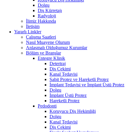
Dolgu
Diş Kürretajı
Radyoloji
İlimiz Hakkında
İletişim
Yararlı Linkler
Çalışma Saatleri
Nasıl Muayene Olurum
Anlaşmalı Olduğumuz Kurumlar
Bölüm ve Branşlar
Entegre Klinik
Detertraj
Diş Çekimi
Kanal Tedavisi
Sabit Protez ve Hareketli Protez
İmplant Tedavisi ve İmplant Üstü Protez
Dolgu
İmplant Üstü Protez
Hareketli Protez
Pedodonti
Koruyucu Diş Hekimliği
Dolgu
Kanal Tedavisi
Diş Çekimi