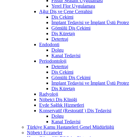
Fissür Sealant Uygulaması
Yerel Flor Uygulaması
Ağız Diş ve Çene Cerrahisi
Diş Çekimi
İmplant Tedavisi ve İmplant Üstü Protez
Gömülü Diş Çekimi
Diş Küretajı
Detertraj
Endodonti
Dolgu
Kanal Tedavisi
Periodontoloji
Detertraj
Diş Çekimi
Gömülü Diş Çekimi
İmplant Tedavisi ve İmplant Üstü Protez
Diş Küretajı
Radyoloji
Nöbetçi Diş Kliniği
Evde Sağlık Hizmetleri
Konservatif (Restoratif ) Diş Tedavisi
Dolgu
Kanal Tedavisi
Türkiye Kamu Hastaneleri Genel Müdürlüğü
Nöbetçi Eczaneler