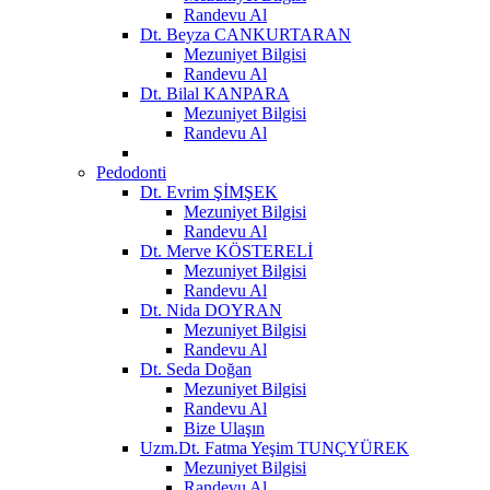
Randevu Al
Dt. Beyza CANKURTARAN
Mezuniyet Bilgisi
Randevu Al
Dt. Bilal KANPARA
Mezuniyet Bilgisi
Randevu Al
Pedodonti
Dt. Evrim ŞİMŞEK
Mezuniyet Bilgisi
Randevu Al
Dt. Merve KÖSTERELİ
Mezuniyet Bilgisi
Randevu Al
Dt. Nida DOYRAN
Mezuniyet Bilgisi
Randevu Al
Dt. Seda Doğan
Mezuniyet Bilgisi
Randevu Al
Bize Ulaşın
Uzm.Dt. Fatma Yeşim TUNÇYÜREK
Mezuniyet Bilgisi
Randevu Al