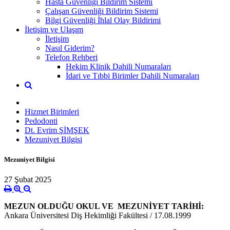
Hasta Güvenliği Bildirim Sistemi
Çalışan Güvenliği Bildirim Sistemi
Bilgi Güvenliği İhlal Olay Bildirimi
İletişim ve Ulaşım
İletişim
Nasıl Giderim?
Telefon Rehberi
Hekim Klinik Dahili Numaraları
İdari ve Tıbbi Birimler Dahili Numaraları
Hizmet Birimleri
Pedodonti
Dt. Evrim ŞİMŞEK
Mezuniyet Bilgisi
Mezuniyet Bilgisi
27 Şubat 2025
MEZUN OLDUĞU OKUL VE MEZUNİYET TARİHİ:
Ankara Üniversitesi Diş Hekimliği Fakültesi / 17.08.1999