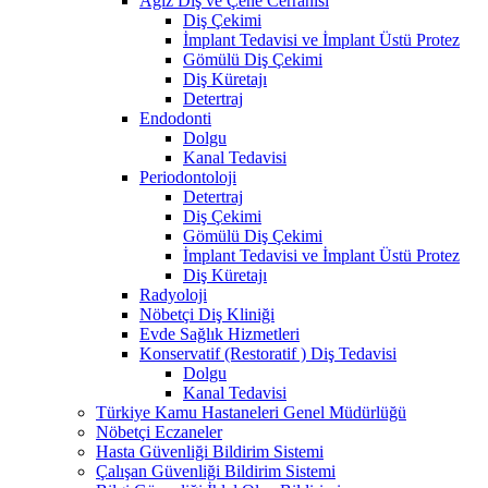
Ağız Diş ve Çene Cerrahisi
Diş Çekimi
İmplant Tedavisi ve İmplant Üstü Protez
Gömülü Diş Çekimi
Diş Küretajı
Detertraj
Endodonti
Dolgu
Kanal Tedavisi
Periodontoloji
Detertraj
Diş Çekimi
Gömülü Diş Çekimi
İmplant Tedavisi ve İmplant Üstü Protez
Diş Küretajı
Radyoloji
Nöbetçi Diş Kliniği
Evde Sağlık Hizmetleri
Konservatif (Restoratif ) Diş Tedavisi
Dolgu
Kanal Tedavisi
Türkiye Kamu Hastaneleri Genel Müdürlüğü
Nöbetçi Eczaneler
Hasta Güvenliği Bildirim Sistemi
Çalışan Güvenliği Bildirim Sistemi