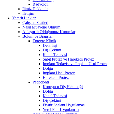
Radyoloji
İlimiz Hakkında
İletişim
Yararlı Linkler
Çalışma Saatleri
Nasıl Muayene Olurum
Anlaşmalı Olduğumuz Kurumlar
Bölüm ve Branşlar
Entegre Klinik
Detertraj
Diş Çekimi
Kanal Tedavisi
Sabit Protez ve Hareketli Protez
İmplant Tedavisi ve İmplant Üstü Protez
Dolgu
İmplant Üstü Protez
Hareketli Protez
Pedodonti
Koruyucu Diş Hekimliği
Dolgu
Kanal Tedavisi
Diş Çekimi
Fissür Sealant Uygulaması
Yerel Flor Uygulaması