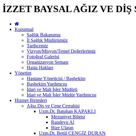
İZZET BAYSAL AĞIZ VE DİŞ
Kurumsal
Sağlık Bakanımız
İl Sağlık Müdürümüz
Tarihçemiz
Vizyon/Misyon/Temel Değerlerimiz
Fotoğraf Galerisi
Organizasyon Şeması
Hasta Hakları
Yönetim
Hastane Yöneticisi / Başhekim
Başhekim Yardımcısı
İdari ve Mali İşler Müdürü
İdari ve Mali İşler Müdür Yardımcısı
Hizmet Birimleri
Ağız Diş ve Çene Cerrahisi
Uzm.Dt. Batuhan KAPAKLI
Mezuniyet Bilgisi
Randevu Al
Bize Ulaşın
Uzm.Dt. Betül CENGİZ DURAN