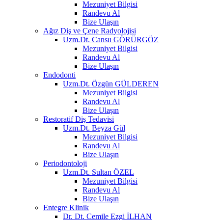
Mezuniyet Bilgisi
Randevu Al
Bize Ulaşın
Ağız Diş ve Çene Radyolojisi
Uzm.Dt. Cansu GÖRÜRGÖZ
Mezuniyet Bilgisi
Randevu Al
Bize Ulaşın
Endodonti
Uzm.Dt. Özgün GÜLDEREN
Mezuniyet Bilgisi
Randevu Al
Bize Ulaşın
Restoratif Diş Tedavisi
Uzm.Dt. Beyza Gül
Mezuniyet Bilgisi
Randevu Al
Bize Ulaşın
Periodontoloji
Uzm.Dt. Sultan ÖZEL
Mezuniyet Bilgisi
Randevu Al
Bize Ulaşın
Entegre Klinik
Dr. Dt. Cemile Ezgi İLHAN