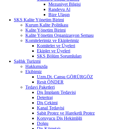
Mezuniyet Bilgisi
Randevu Al
Bize Ulaşın
SKS Kalite Yönetim Birimi
Kurum Kalite Politikası
Kalite Yönetim Birimi
Kalite Yönetim Organizasyon Şeması
Komitelerimiz ve Ekiplerimiz
Komiteler ve Üyeleri
Ekipler ve Üyeleri
SKS Bölüm Sorumluları
Sağlık Turizmi
Hakkımızda
Ekibimiz
Uzm.Dt. Cansu GÖRÜRGÖZ
Reşit ÖNDER
Tedavi Paketleri
Diş İmplantı Tedavisi
Detertraj
Diş Çekimi
Kanal Tedavisi
Sabit Protez ve Hareketli Protez
Koruyucu Diş Hekimliği
Dolgu
Diş Kürretajı