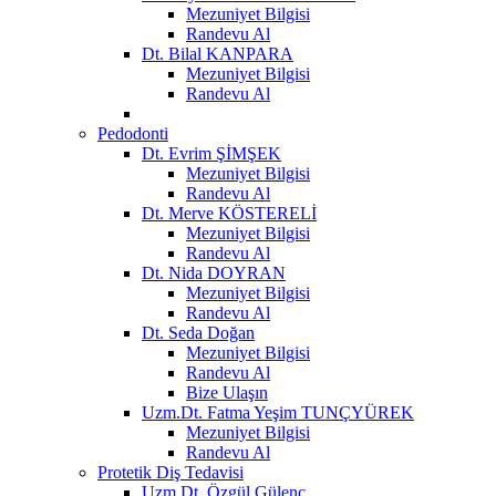
Mezuniyet Bilgisi
Randevu Al
Dt. Bilal KANPARA
Mezuniyet Bilgisi
Randevu Al
Pedodonti
Dt. Evrim ŞİMŞEK
Mezuniyet Bilgisi
Randevu Al
Dt. Merve KÖSTERELİ
Mezuniyet Bilgisi
Randevu Al
Dt. Nida DOYRAN
Mezuniyet Bilgisi
Randevu Al
Dt. Seda Doğan
Mezuniyet Bilgisi
Randevu Al
Bize Ulaşın
Uzm.Dt. Fatma Yeşim TUNÇYÜREK
Mezuniyet Bilgisi
Randevu Al
Protetik Diş Tedavisi
Uzm.Dt. Özgül Gülenç