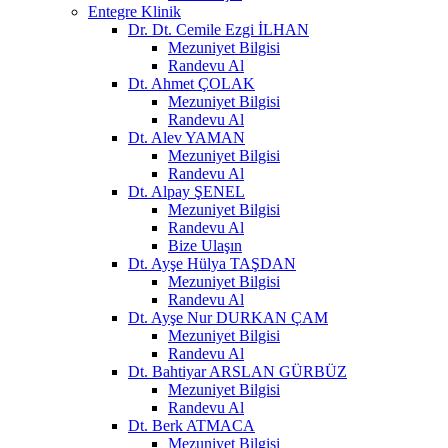
Entegre Klinik
Dr. Dt. Cemile Ezgi İLHAN
Mezuniyet Bilgisi
Randevu Al
Dt. Ahmet ÇOLAK
Mezuniyet Bilgisi
Randevu Al
Dt. Alev YAMAN
Mezuniyet Bilgisi
Randevu Al
Dt. Alpay ŞENEL
Mezuniyet Bilgisi
Randevu Al
Bize Ulaşın
Dt. Ayşe Hülya TAŞDAN
Mezuniyet Bilgisi
Randevu Al
Dt. Ayşe Nur DURKAN ÇAM
Mezuniyet Bilgisi
Randevu Al
Dt. Bahtiyar ARSLAN GÜRBÜZ
Mezuniyet Bilgisi
Randevu Al
Dt. Berk ATMACA
Mezuniyet Bilgisi