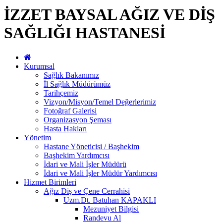
İZZET BAYSAL AĞIZ VE DİŞ
SAĞLIĞI HASTANESİ
Kurumsal
Sağlık Bakanımız
İl Sağlık Müdürümüz
Tarihçemiz
Vizyon/Misyon/Temel Değerlerimiz
Fotoğraf Galerisi
Organizasyon Şeması
Hasta Hakları
Yönetim
Hastane Yöneticisi / Başhekim
Başhekim Yardımcısı
İdari ve Mali İşler Müdürü
İdari ve Mali İşler Müdür Yardımcısı
Hizmet Birimleri
Ağız Diş ve Çene Cerrahisi
Uzm.Dt. Batuhan KAPAKLI
Mezuniyet Bilgisi
Randevu Al