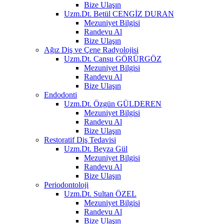
Bize Ulaşın
Uzm.Dt. Betül CENGİZ DURAN
Mezuniyet Bilgisi
Randevu Al
Bize Ulaşın
Ağız Diş ve Çene Radyolojisi
Uzm.Dt. Cansu GÖRÜRGÖZ
Mezuniyet Bilgisi
Randevu Al
Bize Ulaşın
Endodonti
Uzm.Dt. Özgün GÜLDEREN
Mezuniyet Bilgisi
Randevu Al
Bize Ulaşın
Restoratif Diş Tedavisi
Uzm.Dt. Beyza Gül
Mezuniyet Bilgisi
Randevu Al
Bize Ulaşın
Periodontoloji
Uzm.Dt. Sultan ÖZEL
Mezuniyet Bilgisi
Randevu Al
Bize Ulaşın