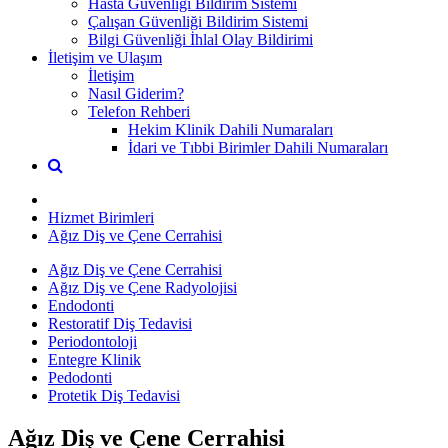
Hasta Güvenliği Bildirim Sistemi
Çalışan Güvenliği Bildirim Sistemi
Bilgi Güvenliği İhlal Olay Bildirimi
İletişim ve Ulaşım
İletişim
Nasıl Giderim?
Telefon Rehberi
Hekim Klinik Dahili Numaraları
İdari ve Tıbbi Birimler Dahili Numaraları
Hizmet Birimleri
Ağız Diş ve Çene Cerrahisi
Ağız Diş ve Çene Cerrahisi
Ağız Diş ve Çene Radyolojisi
Endodonti
Restoratif Diş Tedavisi
Periodontoloji
Entegre Klinik
Pedodonti
Protetik Diş Tedavisi
Ağız Diş ve Çene Cerrahisi