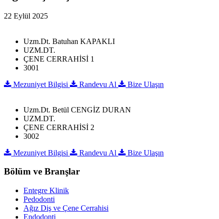
22 Eylül 2025
Uzm.Dt. Batuhan KAPAKLI
UZM.DT.
ÇENE CERRAHİSİ 1
3001
Mezuniyet Bilgisi
Randevu Al
Bize Ulaşın
Uzm.Dt. Betül CENGİZ DURAN
UZM.DT.
ÇENE CERRAHİSİ 2
3002
Mezuniyet Bilgisi
Randevu Al
Bize Ulaşın
Bölüm ve Branşlar
Entegre Klinik
Pedodonti
Ağız Diş ve Çene Cerrahisi
Endodonti