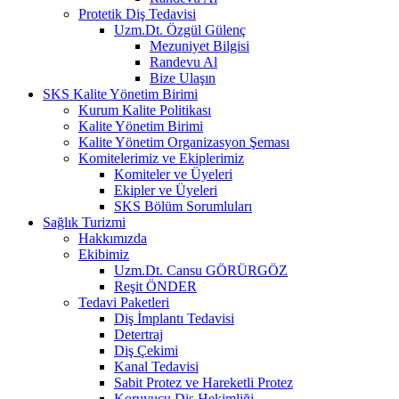
Protetik Diş Tedavisi
Uzm.Dt. Özgül Gülenç
Mezuniyet Bilgisi
Randevu Al
Bize Ulaşın
SKS Kalite Yönetim Birimi
Kurum Kalite Politikası
Kalite Yönetim Birimi
Kalite Yönetim Organizasyon Şeması
Komitelerimiz ve Ekiplerimiz
Komiteler ve Üyeleri
Ekipler ve Üyeleri
SKS Bölüm Sorumluları
Sağlık Turizmi
Hakkımızda
Ekibimiz
Uzm.Dt. Cansu GÖRÜRGÖZ
Reşit ÖNDER
Tedavi Paketleri
Diş İmplantı Tedavisi
Detertraj
Diş Çekimi
Kanal Tedavisi
Sabit Protez ve Hareketli Protez
Koruyucu Diş Hekimliği