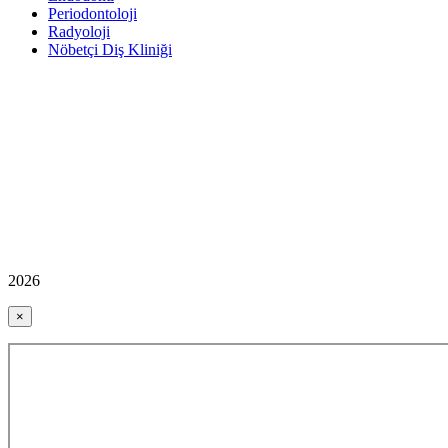
Periodontoloji
Radyoloji
Nöbetçi Diş Kliniği
2026
×