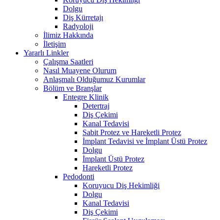
Dolgu
Diş Kürretajı
Radyoloji
İlimiz Hakkında
İletişim
Yararlı Linkler
Çalışma Saatleri
Nasıl Muayene Olurum
Anlaşmalı Olduğumuz Kurumlar
Bölüm ve Branşlar
Entegre Klinik
Detertraj
Diş Çekimi
Kanal Tedavisi
Sabit Protez ve Hareketli Protez
İmplant Tedavisi ve İmplant Üstü Protez
Dolgu
İmplant Üstü Protez
Hareketli Protez
Pedodonti
Koruyucu Diş Hekimliği
Dolgu
Kanal Tedavisi
Diş Çekimi