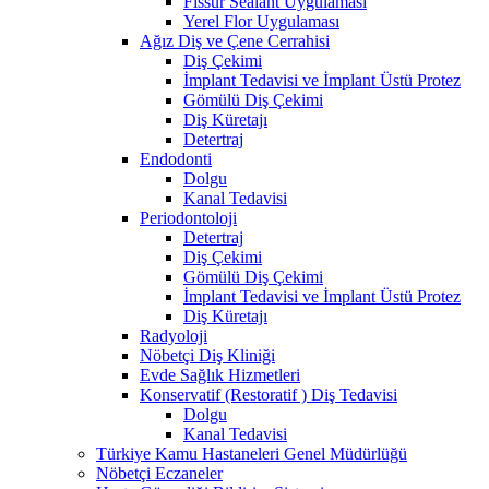
Fissür Sealant Uygulaması
Yerel Flor Uygulaması
Ağız Diş ve Çene Cerrahisi
Diş Çekimi
İmplant Tedavisi ve İmplant Üstü Protez
Gömülü Diş Çekimi
Diş Küretajı
Detertraj
Endodonti
Dolgu
Kanal Tedavisi
Periodontoloji
Detertraj
Diş Çekimi
Gömülü Diş Çekimi
İmplant Tedavisi ve İmplant Üstü Protez
Diş Küretajı
Radyoloji
Nöbetçi Diş Kliniği
Evde Sağlık Hizmetleri
Konservatif (Restoratif ) Diş Tedavisi
Dolgu
Kanal Tedavisi
Türkiye Kamu Hastaneleri Genel Müdürlüğü
Nöbetçi Eczaneler