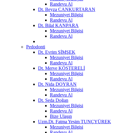
Randevu Al
Dt. Beyza CANKURTARAN
Mezuniyet Bilgisi
Randevu Al
Dt. Bilal KANPARA
Mezuniyet Bilgisi
Randevu Al
Pedodonti
Dt. Evrim ŞİMŞEK
Mezuniyet Bilgisi
Randevu Al
Dt. Merve KÖSTERELİ
Mezuniyet Bilgisi
Randevu Al
Dt. Nida DOYRAN
Mezuniyet Bilgisi
Randevu Al
Dt. Seda Doğan
Mezuniyet Bilgisi
Randevu Al
Bize Ulaşın
Uzm.Dt. Fatma Yeşim TUNÇYÜREK
Mezuniyet Bilgisi
Randevu Al