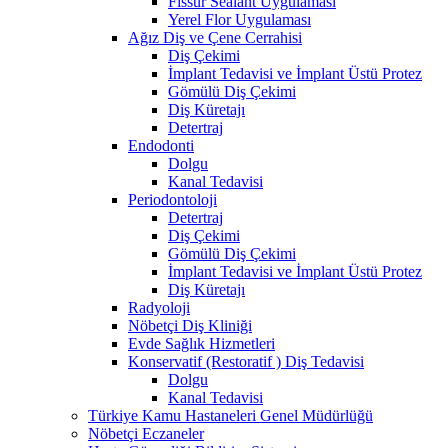
Fissür Sealant Uygulaması
Yerel Flor Uygulaması
Ağız Diş ve Çene Cerrahisi
Diş Çekimi
İmplant Tedavisi ve İmplant Üstü Protez
Gömülü Diş Çekimi
Diş Küretajı
Detertraj
Endodonti
Dolgu
Kanal Tedavisi
Periodontoloji
Detertraj
Diş Çekimi
Gömülü Diş Çekimi
İmplant Tedavisi ve İmplant Üstü Protez
Diş Küretajı
Radyoloji
Nöbetçi Diş Kliniği
Evde Sağlık Hizmetleri
Konservatif (Restoratif ) Diş Tedavisi
Dolgu
Kanal Tedavisi
Türkiye Kamu Hastaneleri Genel Müdürlüğü
Nöbetçi Eczaneler