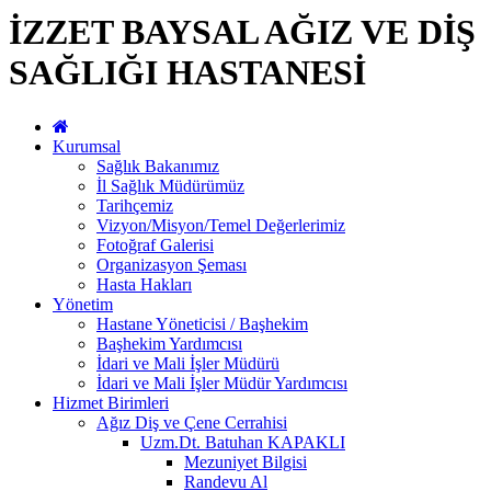
İZZET BAYSAL AĞIZ VE DİŞ
SAĞLIĞI HASTANESİ
Kurumsal
Sağlık Bakanımız
İl Sağlık Müdürümüz
Tarihçemiz
Vizyon/Misyon/Temel Değerlerimiz
Fotoğraf Galerisi
Organizasyon Şeması
Hasta Hakları
Yönetim
Hastane Yöneticisi / Başhekim
Başhekim Yardımcısı
İdari ve Mali İşler Müdürü
İdari ve Mali İşler Müdür Yardımcısı
Hizmet Birimleri
Ağız Diş ve Çene Cerrahisi
Uzm.Dt. Batuhan KAPAKLI
Mezuniyet Bilgisi
Randevu Al