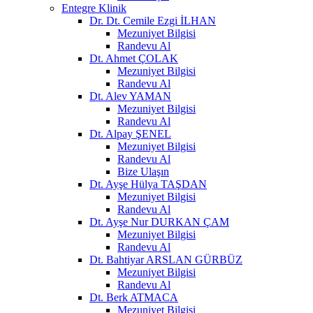
Entegre Klinik
Dr. Dt. Cemile Ezgi İLHAN
Mezuniyet Bilgisi
Randevu Al
Dt. Ahmet ÇOLAK
Mezuniyet Bilgisi
Randevu Al
Dt. Alev YAMAN
Mezuniyet Bilgisi
Randevu Al
Dt. Alpay ŞENEL
Mezuniyet Bilgisi
Randevu Al
Bize Ulaşın
Dt. Ayşe Hülya TAŞDAN
Mezuniyet Bilgisi
Randevu Al
Dt. Ayşe Nur DURKAN ÇAM
Mezuniyet Bilgisi
Randevu Al
Dt. Bahtiyar ARSLAN GÜRBÜZ
Mezuniyet Bilgisi
Randevu Al
Dt. Berk ATMACA
Mezuniyet Bilgisi