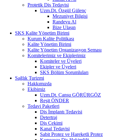
Protetik Diş Tedavisi
Uzm.Dt. Özgül Gülenç
Mezuniyet Bilgisi
Randevu Al
Bize Ulaşın
SKS Kalite Yönetim Birimi
Kurum Kalite Politikası
Kalite Yönetim Birimi
Kalite Yönetim Organizasyon Şeması
Komitelerimiz ve Ekiplerimiz
Komiteler ve Üyeleri
Ekipler ve Üyeleri
SKS Bölüm Sorumluları
Sağlık Turizmi
Hakkımızda
Ekibimiz
Uzm.Dt. Cansu GÖRÜRGÖZ
Reşit ÖNDER
Tedavi Paketleri
Diş İmplantı Tedavisi
Detertraj
Diş Çekimi
Kanal Tedavisi
Sabit Protez ve Hareketli Protez
Koruyucu Diş Hekimliği