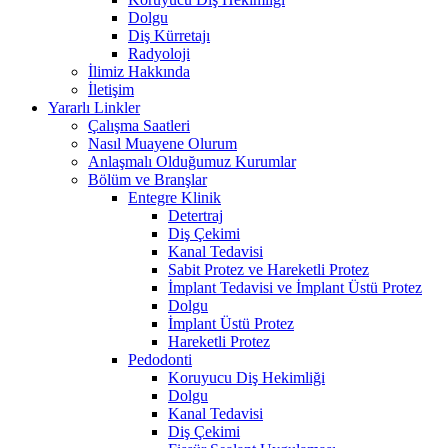
Dolgu
Diş Kürretajı
Radyoloji
İlimiz Hakkında
İletişim
Yararlı Linkler
Çalışma Saatleri
Nasıl Muayene Olurum
Anlaşmalı Olduğumuz Kurumlar
Bölüm ve Branşlar
Entegre Klinik
Detertraj
Diş Çekimi
Kanal Tedavisi
Sabit Protez ve Hareketli Protez
İmplant Tedavisi ve İmplant Üstü Protez
Dolgu
İmplant Üstü Protez
Hareketli Protez
Pedodonti
Koruyucu Diş Hekimliği
Dolgu
Kanal Tedavisi
Diş Çekimi