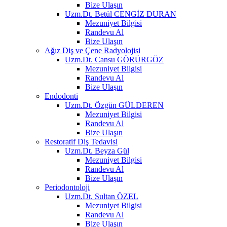
Bize Ulaşın
Uzm.Dt. Betül CENGİZ DURAN
Mezuniyet Bilgisi
Randevu Al
Bize Ulaşın
Ağız Diş ve Çene Radyolojisi
Uzm.Dt. Cansu GÖRÜRGÖZ
Mezuniyet Bilgisi
Randevu Al
Bize Ulaşın
Endodonti
Uzm.Dt. Özgün GÜLDEREN
Mezuniyet Bilgisi
Randevu Al
Bize Ulaşın
Restoratif Diş Tedavisi
Uzm.Dt. Beyza Gül
Mezuniyet Bilgisi
Randevu Al
Bize Ulaşın
Periodontoloji
Uzm.Dt. Sultan ÖZEL
Mezuniyet Bilgisi
Randevu Al
Bize Ulaşın