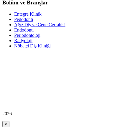
Bölüm ve Branşlar
Entegre Klinik
Pedodonti
Ağız Diş ve Çene Cerrahisi
Endodonti
Periodontoloji
Radyoloji
Nöbetçi Diş Kliniği
2026
×