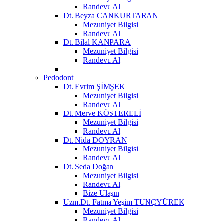
Randevu Al
Dt. Beyza CANKURTARAN
Mezuniyet Bilgisi
Randevu Al
Dt. Bilal KANPARA
Mezuniyet Bilgisi
Randevu Al
Pedodonti
Dt. Evrim ŞİMŞEK
Mezuniyet Bilgisi
Randevu Al
Dt. Merve KÖSTERELİ
Mezuniyet Bilgisi
Randevu Al
Dt. Nida DOYRAN
Mezuniyet Bilgisi
Randevu Al
Dt. Seda Doğan
Mezuniyet Bilgisi
Randevu Al
Bize Ulaşın
Uzm.Dt. Fatma Yeşim TUNÇYÜREK
Mezuniyet Bilgisi
Randevu Al