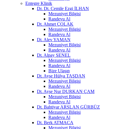
Entegre Klinik
Dr. Dt. Cemile Ezgi İLHAN
Mezuniyet Bilgisi
Randevu Al
Dt. Ahmet ÇOLAK
Mezuniyet Bilgisi
Randevu Al
Dt. Alev YAMAN
Mezuniyet Bilgisi
Randevu Al
Dt. Alpay ŞENEL
Mezuniyet Bilgisi
Randevu Al
Bize Ulaşın
Dt. Ayşe Hülya TAŞDAN
Mezuniyet Bilgisi
Randevu Al
Dt. Ayşe Nur DURKAN ÇAM
Mezuniyet Bilgisi
Randevu Al
Dt. Bahtiyar ARSLAN GÜRBÜZ
Mezuniyet Bilgisi
Randevu Al
Dt. Berk ATMACA
Mezuniyet Bilgisi