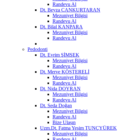
Randevu Al
Dt. Beyza CANKURTARAN
Mezuniyet Bilgisi
Randevu Al
Dt. Bilal KANPARA
Mezuniyet Bilgisi
Randevu Al
Pedodonti
Dt. Evrim ŞİMŞEK
Mezuniyet Bilgisi
Randevu Al
Dt. Merve KÖSTERELİ
Mezuniyet Bilgisi
Randevu Al
Dt. Nida DOYRAN
Mezuniyet Bilgisi
Randevu Al
Dt. Seda Doğan
Mezuniyet Bilgisi
Randevu Al
Bize Ulaşın
Uzm.Dt. Fatma Yeşim TUNÇYÜREK
Mezuniyet Bilgisi
Randevu Al