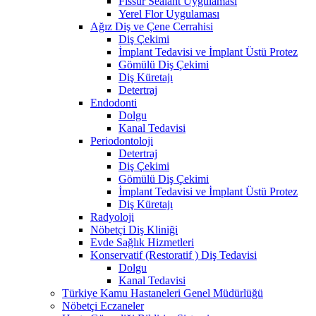
Fissür Sealant Uygulaması
Yerel Flor Uygulaması
Ağız Diş ve Çene Cerrahisi
Diş Çekimi
İmplant Tedavisi ve İmplant Üstü Protez
Gömülü Diş Çekimi
Diş Küretajı
Detertraj
Endodonti
Dolgu
Kanal Tedavisi
Periodontoloji
Detertraj
Diş Çekimi
Gömülü Diş Çekimi
İmplant Tedavisi ve İmplant Üstü Protez
Diş Küretajı
Radyoloji
Nöbetçi Diş Kliniği
Evde Sağlık Hizmetleri
Konservatif (Restoratif ) Diş Tedavisi
Dolgu
Kanal Tedavisi
Türkiye Kamu Hastaneleri Genel Müdürlüğü
Nöbetçi Eczaneler