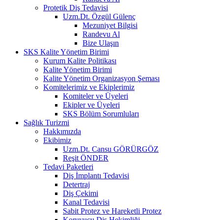
Protetik Diş Tedavisi
Uzm.Dt. Özgül Gülenç
Mezuniyet Bilgisi
Randevu Al
Bize Ulaşın
SKS Kalite Yönetim Birimi
Kurum Kalite Politikası
Kalite Yönetim Birimi
Kalite Yönetim Organizasyon Şeması
Komitelerimiz ve Ekiplerimiz
Komiteler ve Üyeleri
Ekipler ve Üyeleri
SKS Bölüm Sorumluları
Sağlık Turizmi
Hakkımızda
Ekibimiz
Uzm.Dt. Cansu GÖRÜRGÖZ
Reşit ÖNDER
Tedavi Paketleri
Diş İmplantı Tedavisi
Detertraj
Diş Çekimi
Kanal Tedavisi
Sabit Protez ve Hareketli Protez
Koruyucu Diş Hekimliği