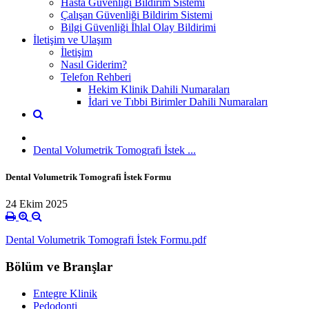
Hasta Güvenliği Bildirim Sistemi
Çalışan Güvenliği Bildirim Sistemi
Bilgi Güvenliği İhlal Olay Bildirimi
İletişim ve Ulaşım
İletişim
Nasıl Giderim?
Telefon Rehberi
Hekim Klinik Dahili Numaraları
İdari ve Tıbbi Birimler Dahili Numaraları
Dental Volumetrik Tomografi İstek ...
Dental Volumetrik Tomografi İstek Formu
24 Ekim 2025
Dental Volumetrik Tomografi İstek Formu.pdf
Bölüm ve Branşlar
Entegre Klinik
Pedodonti