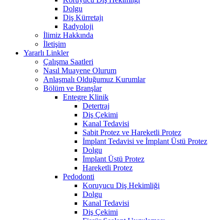
Dolgu
Diş Kürretajı
Radyoloji
İlimiz Hakkında
İletişim
Yararlı Linkler
Çalışma Saatleri
Nasıl Muayene Olurum
Anlaşmalı Olduğumuz Kurumlar
Bölüm ve Branşlar
Entegre Klinik
Detertraj
Diş Çekimi
Kanal Tedavisi
Sabit Protez ve Hareketli Protez
İmplant Tedavisi ve İmplant Üstü Protez
Dolgu
İmplant Üstü Protez
Hareketli Protez
Pedodonti
Koruyucu Diş Hekimliği
Dolgu
Kanal Tedavisi
Diş Çekimi