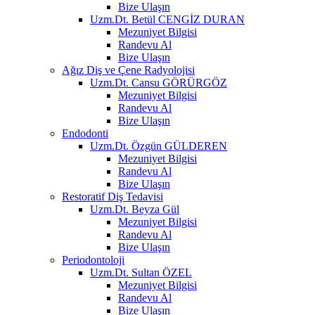
Bize Ulaşın
Uzm.Dt. Betül CENGİZ DURAN
Mezuniyet Bilgisi
Randevu Al
Bize Ulaşın
Ağız Diş ve Çene Radyolojisi
Uzm.Dt. Cansu GÖRÜRGÖZ
Mezuniyet Bilgisi
Randevu Al
Bize Ulaşın
Endodonti
Uzm.Dt. Özgün GÜLDEREN
Mezuniyet Bilgisi
Randevu Al
Bize Ulaşın
Restoratif Diş Tedavisi
Uzm.Dt. Beyza Gül
Mezuniyet Bilgisi
Randevu Al
Bize Ulaşın
Periodontoloji
Uzm.Dt. Sultan ÖZEL
Mezuniyet Bilgisi
Randevu Al
Bize Ulaşın