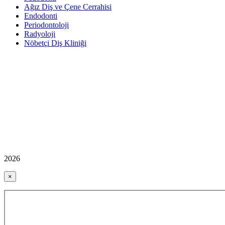
Ağız Diş ve Çene Cerrahisi
Endodonti
Periodontoloji
Radyoloji
Nöbetçi Diş Kliniği
2026
×