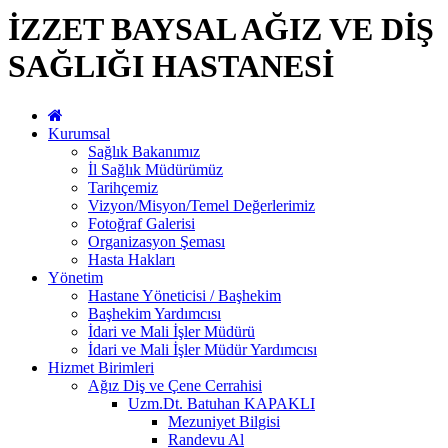
İZZET BAYSAL AĞIZ VE DİŞ
SAĞLIĞI HASTANESİ
Kurumsal
Sağlık Bakanımız
İl Sağlık Müdürümüz
Tarihçemiz
Vizyon/Misyon/Temel Değerlerimiz
Fotoğraf Galerisi
Organizasyon Şeması
Hasta Hakları
Yönetim
Hastane Yöneticisi / Başhekim
Başhekim Yardımcısı
İdari ve Mali İşler Müdürü
İdari ve Mali İşler Müdür Yardımcısı
Hizmet Birimleri
Ağız Diş ve Çene Cerrahisi
Uzm.Dt. Batuhan KAPAKLI
Mezuniyet Bilgisi
Randevu Al